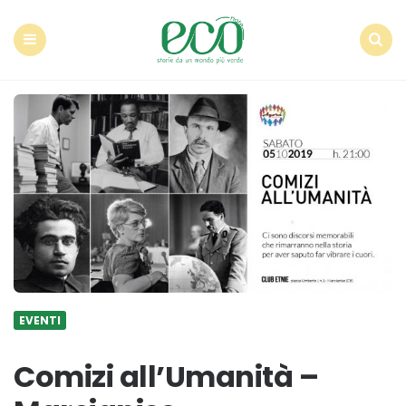
Econote
Menu
Search
EVENTI
Comizi all’Umanità –