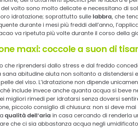
del volto sono molto delicate e necessitano di sol
oro idratazione; soprattutto sulle
labbra
, che ten
quente durante i mesi più freddi dell’anno, l’appli
acao va ripetuta più volte durante il corso della gi
ione maxi: coccole a suon di tisa
io che riprendersi dallo stress e dal freddo conced
sana abitudine aiuta non soltanto a distendersi e 
pelle del viso. L’idratazione non dipende unicamen
perché include invece anche quanta acqua si beve n
dei migliori rimedi per idratarsi senza doversi senti
one, piccolo consiglio di chiusura: non si deve mai
la
qualità dell’aria
in casa cercando di renderla u
care che ci sia abbastanza acqua negli umidificator