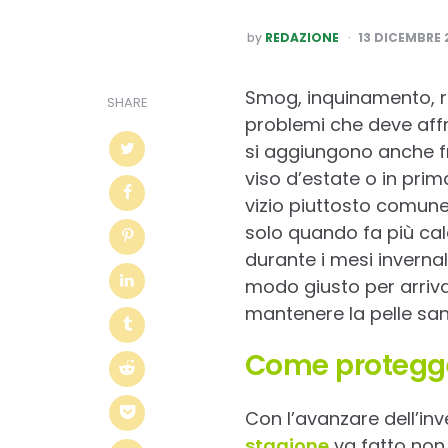
POSTED
by
REDAZIONE
13 DICEMBRE 
BY
Smog, inquinamento, rad
SHARE
problemi che deve affr
si aggiungono anche fre
viso d’estate o in prim
vizio piuttosto comune
solo quando fa più cal
durante i mesi inverna
modo giusto per arriva
mantenere la pelle sana
Come protegger
Con l’avanzare dell’inv
stagione
va fatto non 