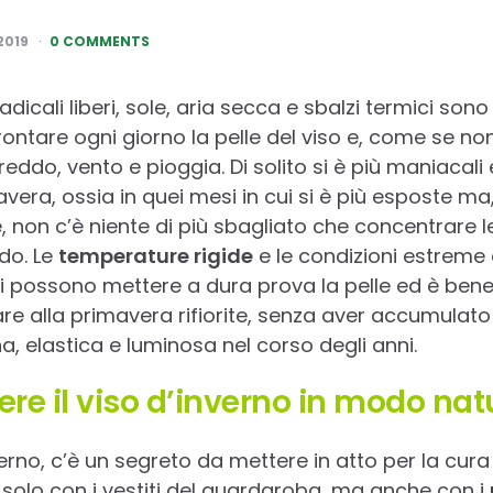
2019
0 COMMENTS
icali liberi, sole, aria secca e sbalzi termici sono 
ontare ogni giorno la pelle del viso e, come se non
ddo, vento e pioggia. Di solito si è più maniacali 
avera, ossia in quei mesi in cui si è più esposte m
, non c’è niente di più sbagliato che concentrare l
do. Le
temperature rigide
e le condizioni estreme a
li possono mettere a dura prova la pelle ed è ben
re alla primavera rifiorite, senza aver accumulato 
, elastica e luminosa nel corso degli anni.
e il viso d’inverno in modo nat
erno, c’è un segreto da mettere in atto per la cura d
solo con i vestiti del guardaroba, ma anche con i