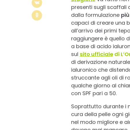
presenti sugli scaffali
dalla formulazione
più
capaci di creare una ba
all’arrivo dei primi tepo
raggiungere è quello di
a base di acido ialuron
sul
sito ufficiale
di L’O
di derivazione natural
ialuronico che distendo
struccante agli oli di r
qualche giorno al chia
con SPF pari a 50.
Soprattutto durante i 
cura della pelle ogni gi
nel modo migliore e ai
devono mai mancare, in