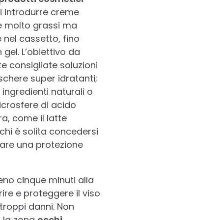
di introdurre creme
che molto grassi ma
 nel cassetto, fino
 gel. L’obiettivo da
e consigliate soluzioni
schere super idratanti;
ingredienti naturali o
icrosfere di acido
a, come il latte
 chi è solita concedersi
zare una protezione
eno cinque minuti alla
rire e proteggere il viso
troppi danni. Non
r la zona
occhi
.