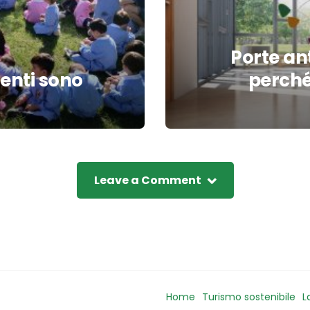
Porte an
denti sono
perché 
Leave a Comment
Home
Turismo sostenibile
L