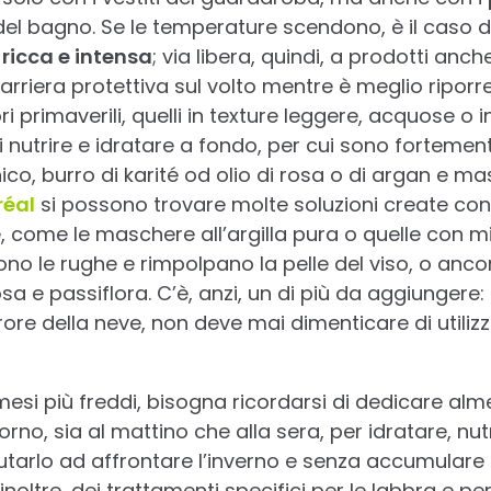
 del bagno. Se le temperature scendono, è il caso 
 ricca e intensa
; via libera, quindi, a prodotti an
rriera protettiva sul volto mentre è meglio riporre
ri primaverili, quelli in texture leggere, acquose o in
 nutrire e idratare a fondo, per cui sono fortement
ico, burro di karité od olio di rosa o di argan e ma
réal
si possono trovare molte soluzioni create con 
e, come le maschere all’argilla pura o quelle con m
no le rughe e rimpolpano la pelle del viso, o ancor
osa e passiflora. C’è, anzi, un di più da aggiungere:
rore della neve, non deve mai dimenticare di utiliz
mesi più freddi, bisogna ricordarsi di dedicare alm
orno, sia al mattino che alla sera, per idratare, nut
utarlo ad affrontare l’inverno e senza accumulare 
oltre, dei trattamenti specifici per le labbra e pe