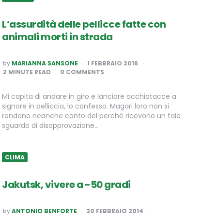
L’assurdità delle pellicce fatte con
animali morti in strada
POSTED
by
MARIANNA SANSONE
1 FEBBRAIO 2016
BY
2
MINUTE READ
0 COMMENTS
Mi capita di andare in giro e lanciare occhiatacce a
signore in pelliccia, lo confesso. Magari loro non si
rendono neanche conto del perché ricevono un tale
sguardo di disapprovazione…
CLIMA
Jakutsk, vivere a -50 gradi
POSTED
by
ANTONIO BENFORTE
20 FEBBRAIO 2014
BY