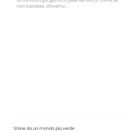
affrontare ogni giorno la pelle del viso e, come se
non bastasse, d’inverno…
Storie da un mondo più verde