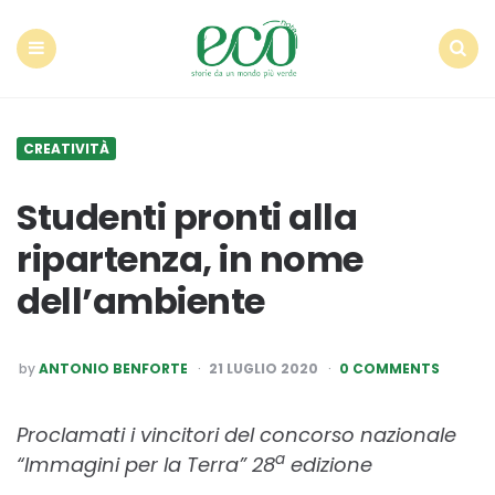
Econote
Menu
Search
CREATIVITÀ
Studenti pronti alla
ripartenza, in nome
dell’ambiente
POSTED
by
ANTONIO BENFORTE
21 LUGLIO 2020
0 COMMENTS
BY
Proclamati i vincitori del concorso nazionale
a
“Immagini per la Terra” 28
edizione