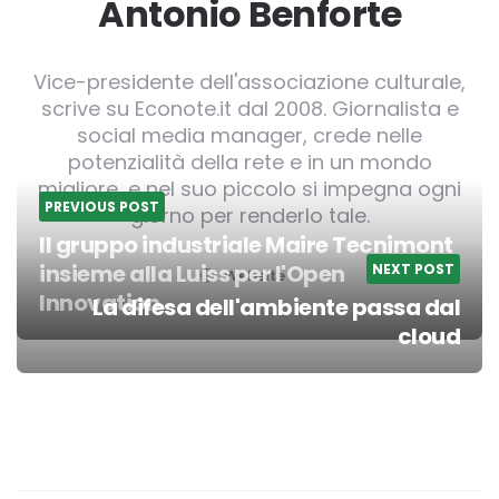
Antonio Benforte
Vice-presidente dell'associazione culturale,
scrive su Econote.it dal 2008. Giornalista e
social media manager, crede nelle
potenzialità della rete e in un mondo
migliore, e nel suo piccolo si impegna ogni
PREVIOUS POST
giorno per renderlo tale.
Il gruppo industriale Maire Tecnimont
insieme alla Luiss per l'Open
NEXT POST
Website
Innovation
La difesa dell'ambiente passa dal
Post
cloud
navigation