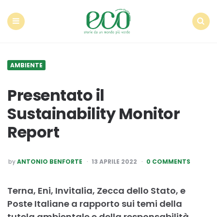
Econote
Menu
Search
AMBIENTE
Presentato il
Sustainability Monitor
Report
POSTED
by
ANTONIO BENFORTE
13 APRILE 2022
0 COMMENTS
BY
Terna, Eni, Invitalia, Zecca dello Stato, e
Poste Italiane a rapporto sui temi della
tutela ambientale e della responsabilità