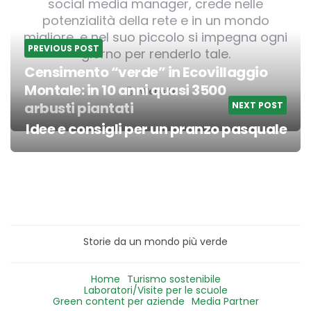
social media manager, crede nelle
potenzialità della rete e in un mondo
migliore, e nel suo piccolo si impegna ogni
PREVIOUS POST
giorno per renderlo tale.
Censimento “verde” in Ecovillaggio
Montale: in 10 anni quasi 3500
Website
arbusti piantati
NEXT POST
Post
Idee e consigli per un pranzo pasquale
navigation
Storie da un mondo più verde
Home
Turismo sostenibile
Laboratori/Visite per le scuole
Green content per aziende
Media Partner