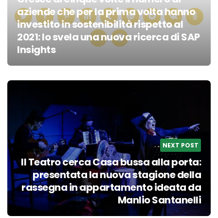
aziende che per la prima volta hanno
investito in sostenibilità rispetto al
2021: lo svela una nuova ricerca di SAP
Insights
Post
navigation
NEXT POST
Il Teatro cerca Casa bussa alla porta:
presentata la nuova stagione della
rassegna in appartamento ideata da
Manlio Santanelli