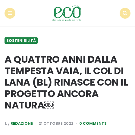
Econote
Menu
Search
SOSTENIBILITÀ
A QUATTRO ANNI DALLA
TEMPESTA VAIA, IL COL DI
LANA (BL) RINASCE CON IL
PROGETTO ANCORA
NATURA￼
POSTED
by
REDAZIONE
21 OTTOBRE 2022
0 COMMENTS
BY