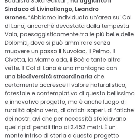
Buddista Soka Gakkai”,
ha aggiunto il
Sindaco di Livinallongo, Leandro
Grones.
“Abbiamo individuato un’area sul Col
di Lana, ancorché devastata dalla tempesta
Vaia, paesaggisticamente tra le più belle delle
Dolomiti, dove si può ammirare senza
muovere un passo il Nuvolao, il Pelmo, Il
Civetta, la Marmolada, il Boè e tante altre
vette. Il Col di Lana è una montagna con
una
biodiversità straordinaria
che
certamente accresce il valore naturalistico,
forestale e contemplativo di questo bellissimo
e innovativo progetto, ma è anche luogo di
ruralità alpina vera, di antichi saperi, di fatiche
dei nostri avi che per necessità sfalciavano
quei ripidi pendii fino ai 2.452 metri. È un
monte intriso di storia e questo progetto