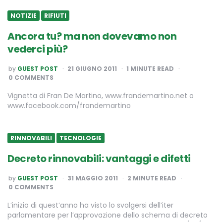
NOTIZIE
RIFIUTI
Ancora tu? ma non dovevamo non
vederci più?
POSTED
by
GUEST POST
21 GIUGNO 2011
1
MINUTE READ
BY
0 COMMENTS
Vignetta di Fran De Martino, www.frandemartino.net o
www.facebook.com/frandemartino
RINNOVABILI
TECNOLOGIE
Decreto rinnovabili: vantaggi e difetti
POSTED
by
GUEST POST
31 MAGGIO 2011
2
MINUTE READ
BY
0 COMMENTS
L’inizio di quest’anno ha visto lo svolgersi dell’iter
parlamentare per l’approvazione dello schema di decreto