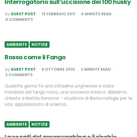
Interrogatorio sull’uccisione dei 100 husky
POSTED
by
GUEST POST
13 FEBBRAIO 2011
0
MINUTE READ
BY
0 COMMENTS
AMBIENTE
NOTIZIE
Rosso come il Fango
POSTED
by
GUEST POST
6 OTTOBRE 2010
2
MINUTE READ
BY
2 COMMENTS
Qualche giorno fa una cittadina ungherese è stata
inondata dal fango rosso, una sostanza tossica. Abbiamo
chiesto a Mattia Sansone – studente di Biotecnologie per la
vita, appassionato di scienza…
AMBIENTE
NOTIZIE
I peccati del greenwashing e il rischio