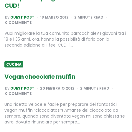
CUD!
POSTED
by
GUEST POST
18 MARZO 2012
2
MINUTE READ
BY
0 COMMENTS
Vuoi migliorare la tua comunità parrocchiale? I giovani tra i
18 e i 35 anni, ora, hanno la possibilità di farlo con la
seconda edizione di I feel CUD. Il…
CUCINA
Vegan chocolate muffin
POSTED
by
GUEST POST
20 FEBBRAIO 2012
2
MINUTE READ
BY
0 COMMENTS
Una ricetta veloce e facile per preparare dei fantastici
vegan muffin “cioccolatosi”! Amante del cioccolato da
sempre, quando sono diventata vegan mi sono chiesta se
avrei dovuto rinunciare per sempre…