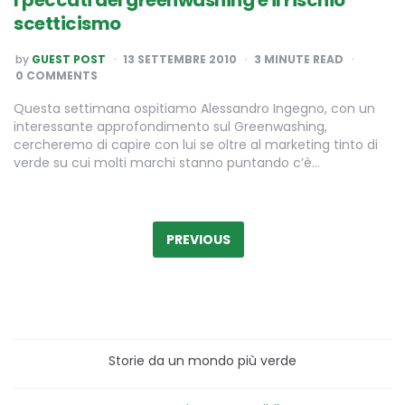
scetticismo
POSTED
by
GUEST POST
13 SETTEMBRE 2010
3
MINUTE READ
BY
0 COMMENTS
Questa settimana ospitiamo Alessandro Ingegno, con un
interessante approfondimento sul Greenwashing,
cercheremo di capire con lui se oltre al marketing tinto di
verde su cui molti marchi stanno puntando c’è…
Paginazione
degli
PREVIOUS
articoli
Storie da un mondo più verde