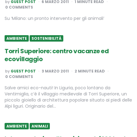
POSTED
by
GUEST POST
6 MARZO 2011
1
MINUTE READ
BY
0 COMMENTS
Su ‘Milano: un pronto intervento per gli animali’
AMBIENTE
SOSTENIBILITÀ
Torri Superiore: centro vacanze ed
ecovillaggio
POSTED
by
GUEST POST
3 MARZO 2011
2
MINUTE READ
BY
0 COMMENTS
Salve amici eco-nauti! In Liguria, poco lontano da
Ventimiglia, c’è il villaggio medievale di Torri Superiore, un
piccolo gioiello di architettura popolare situato ai piedi delle
Alpi liguri. Originario del…
AMBIENTE
ANIMALI