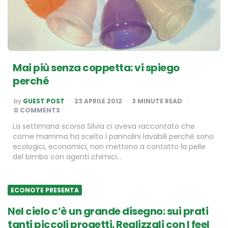
Mai più senza coppetta: vi spiego
perché
POSTED
by
GUEST POST
23 APRILE 2012
3
MINUTE READ
BY
0 COMMENTS
La settimana scorsa Silvia ci aveva raccontato che
come mamma ha scelto i pannolini lavabili perché sono
ecologici, economici, non mettono a contatto la pelle
del bimbo con agenti chimici…
ECONOTE PRESENTA
Nel cielo c’è un grande disegno: sui prati
tanti piccoli progetti. Realizzali con I feel