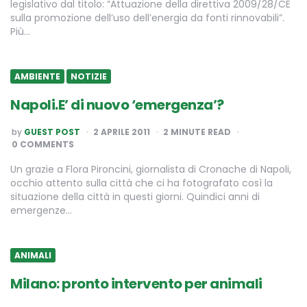
legislativo dal titolo: “Attuazione della direttiva 2009/28/CE
sulla promozione dell’uso dell’energia da fonti rinnovabili”.
Più…
AMBIENTE
NOTIZIE
Napoli.E’ di nuovo ‘emergenza’?
POSTED
by
GUEST POST
2 APRILE 2011
2
MINUTE READ
BY
0 COMMENTS
Un grazie a Flora Pironcini, giornalista di Cronache di Napoli,
occhio attento sulla città che ci ha fotografato così la
situazione della città in questi giorni. Quindici anni di
emergenze…
ANIMALI
Milano: pronto intervento per animali