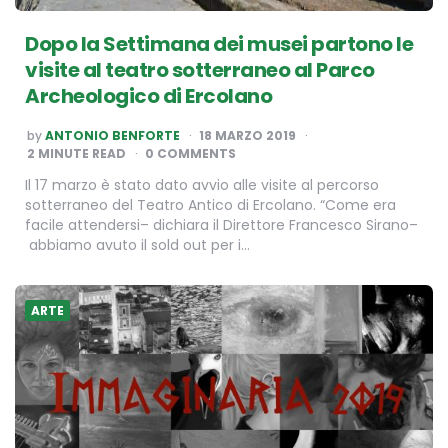
Dopo la Settimana dei musei partono le
visite al teatro sotterraneo al Parco
Archeologico di Ercolano
POSTED
by
ANTONIO BENFORTE
18 MARZO 2019
BY
2
MINUTE READ
0 COMMENTS
Il 17 marzo è stato dato avvio alle visite al percorso
sotterraneo del Teatro Antico di Ercolano. “Come era
facile attendersi– dichiara il Direttore Francesco Sirano–
abbiamo avuto il sold out per i…
ARTE