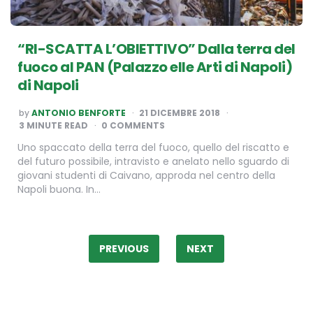
“RI-SCATTA L’OBIETTIVO” Dalla terra del
fuoco al PAN (Palazzo elle Arti di Napoli)
di Napoli
POSTED
by
ANTONIO BENFORTE
21 DICEMBRE 2018
BY
3
MINUTE READ
0 COMMENTS
Uno spaccato della terra del fuoco, quello del riscatto e
del futuro possibile, intravisto e anelato nello sguardo di
giovani studenti di Caivano, approda nel centro della
Napoli buona. In…
Paginazione
degli
PREVIOUS
NEXT
articoli