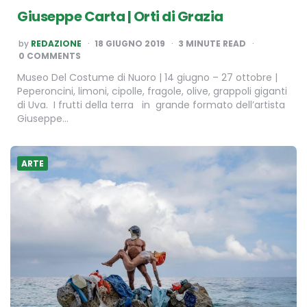
Giuseppe Carta | Orti di Grazia
POSTED
by
REDAZIONE
18 GIUGNO 2019
3
MINUTE READ
BY
0 COMMENTS
Museo Del Costume di Nuoro | 14 giugno – 27 ottobre |
Peperoncini, limoni, cipolle, fragole, olive, grappoli giganti
di Uva. I frutti della terra in grande formato dell’artista
Giuseppe…
ARTE