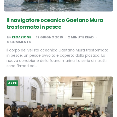
Il navigatore oceanico Gaetano Mura
trasformato in pesce
POSTED
by
REDAZIONE
12 GIUGNO 2019
2
MINUTE READ
BY
0 COMMENTS
Il corpo del velista oceanico Gaetano Mura trasformato
in pesce, un pesce avvolto e coperto dalla plastica. La
nuova condizione della fauna marina. La serie di ritratti
sono firmati ed…
ARTE