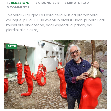
POSTED
by
REDAZIONE
19 GIUGNO 2019
2
MINUTE READ
BY
0 COMMENTS
Venerdì 21 giugno La Festa della Musica proromperà
ovunque: più di 10.000 eventi in diversi luoghi pubblici, dai
musei alle biblioteche, dagli ospedali ai parchi, dai
giardini alle piazze,…
ARTE