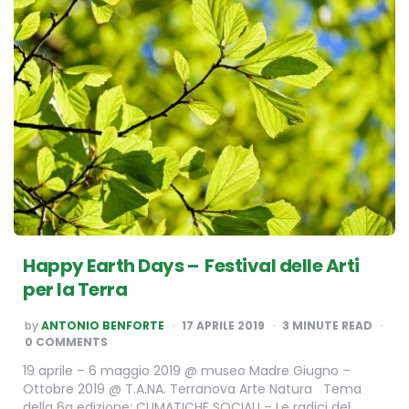
Happy Earth Days – Festival delle Arti
per la Terra
POSTED
by
ANTONIO BENFORTE
17 APRILE 2019
3
MINUTE READ
BY
0 COMMENTS
19 aprile – 6 maggio 2019 @ museo Madre Giugno –
Ottobre 2019 @ T.A.NA. Terranova Arte Natura Tema
della 6a edizione: CLIMATICHE SOCIALI – Le radici del