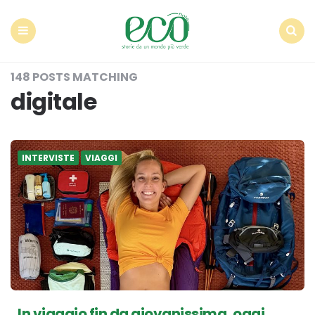
Econote
Menu
Search
148 POSTS MATCHING
digitale
INTERVISTE
VIAGGI
In viaggio fin da giovanissima, oggi