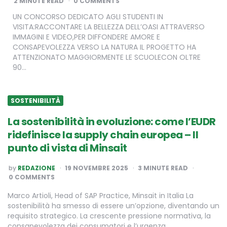
2
MINUTE READ
0 COMMENTS
UN CONCORSO DEDICATO AGLI STUDENTI IN
VISITA:RACCONTARE LA BELLEZZA DELL’OASI ATTRAVERSO
IMMAGINI E VIDEO,PER DIFFONDERE AMORE E
CONSAPEVOLEZZA VERSO LA NATURA IL PROGETTO HA
ATTENZIONATO MAGGIORMENTE LE SCUOLECON OLTRE
90…
SOSTENIBILITÀ
La sostenibilità in evoluzione: come l’EUDR
ridefinisce la supply chain europea – Il
punto di vista di Minsait
POSTED
by
REDAZIONE
19 NOVEMBRE 2025
3
MINUTE READ
BY
0 COMMENTS
Marco Artioli, Head of SAP Practice, Minsait in Italia La
sostenibilità ha smesso di essere un’opzione, diventando un
requisito strategico. La crescente pressione normativa, la
consapevolezza dei consumatori e l’urgenza…