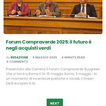
Forum Compraverde 2025: il futuro è
negli acquisti verdi
POSTED
by
REDAZIONE
6 MAGGIO 2025
4
MINUTE READ
BY
0 COMMENTS
Presentato alla Camera il Forum Compraverde Buygreen
che si terrà a Roma il 14-15 maggio Roma, 5 maggio- In
un momento di incertezze politiche e sociali, il Green
Deal europeo è la…
Paginazione
degli
NEXT