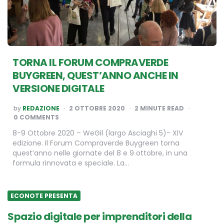
TORNA IL FORUM COMPRAVERDE
BUYGREEN, QUEST’ANNO ANCHE IN
VERSIONE DIGITALE
POSTED
by
REDAZIONE
2 OTTOBRE 2020
2
MINUTE READ
BY
0 COMMENTS
8-9 Ottobre 2020 – WeGil (largo Asciaghi 5)- XIV
edizione. Il Forum Compraverde Buygreen torna
quest’anno nelle giornate del 8 e 9 ottobre, in una
formula rinnovata e speciale. La…
ECONOTE PRESENTA
Spazio digitale per imprenditori della