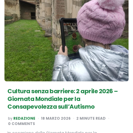
Cultura senza barriere: 2 aprile 2026 –
Giornata Mondiale per la
Consapevolezza sull’Autismo
POSTED
by
REDAZIONE
18 MARZO 2026
2
MINUTE READ
BY
0 COMMENTS
In occasione della Giornata Mondiale per la