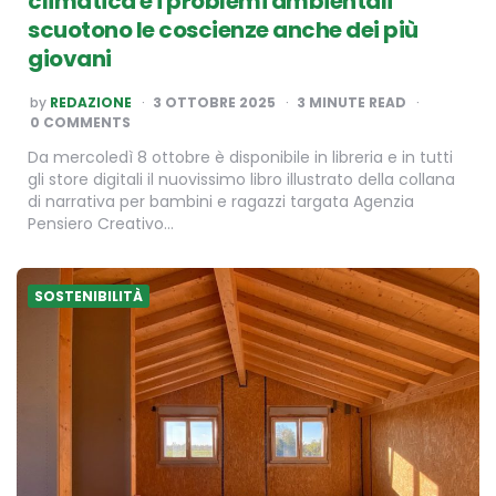
climatica e i problemi ambientali
scuotono le coscienze anche dei più
giovani
POSTED
by
REDAZIONE
3 OTTOBRE 2025
3
MINUTE READ
BY
0 COMMENTS
Da mercoledì 8 ottobre è disponibile in libreria e in tutti
gli store digitali il nuovissimo libro illustrato della collana
di narrativa per bambini e ragazzi targata Agenzia
Pensiero Creativo…
SOSTENIBILITÀ