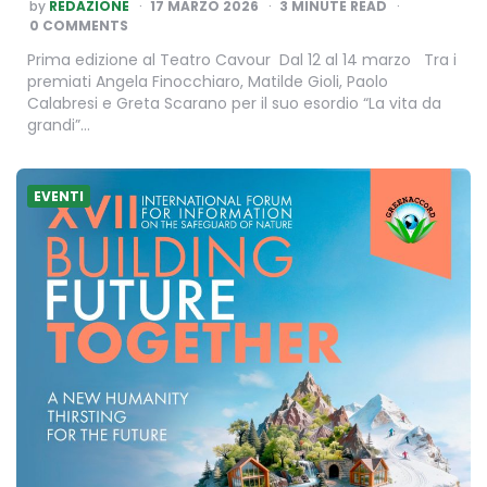
POSTED
by
REDAZIONE
17 MARZO 2026
3
MINUTE READ
BY
0 COMMENTS
Prima edizione al Teatro Cavour Dal 12 al 14 marzo Tra i
premiati Angela Finocchiaro, Matilde Gioli, Paolo
Calabresi e Greta Scarano per il suo esordio “La vita da
grandi”…
EVENTI