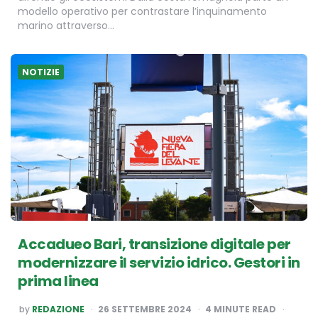
modello operativo per contrastare l’inquinamento
marino attraverso…
NOTIZIE
Accadueo Bari, transizione digitale per
modernizzare il servizio idrico. Gestori in
prima linea
POSTED
by
REDAZIONE
26 SETTEMBRE 2024
4
MINUTE READ
BY