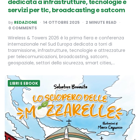
dedicata a infrastrutture, tecnologie e
servizi per tlc, broadcasting e satcom
POSTED
by
REDAZIONE
14 OTTOBRE 2025
2
MINUTE READ
BY
0 COMMENTS
Wireless & Towers 2026 è la prima fiera e conferenza
internazionale nel Sud Europa dedicata a torri di
trasmissione, infrastrutture, tecnologie e attrezzature
per telecomunicazioni, broadcasting, satcom,
geospaziale, settori della sicurezza, smart cities,…
LIBRI E EBOOK