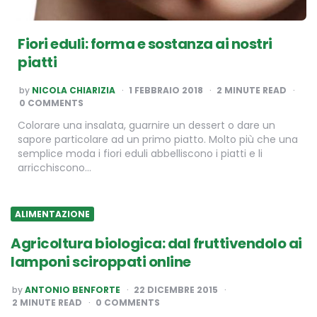
Fiori eduli: forma e sostanza ai nostri
piatti
POSTED
by
NICOLA CHIARIZIA
1 FEBBRAIO 2018
2
MINUTE READ
BY
0 COMMENTS
Colorare una insalata, guarnire un dessert o dare un
sapore particolare ad un primo piatto. Molto più che una
semplice moda i fiori eduli abbelliscono i piatti e li
arricchiscono…
ALIMENTAZIONE
Agricoltura biologica: dal fruttivendolo ai
lamponi sciroppati online
POSTED
by
ANTONIO BENFORTE
22 DICEMBRE 2015
BY
2
MINUTE READ
0 COMMENTS