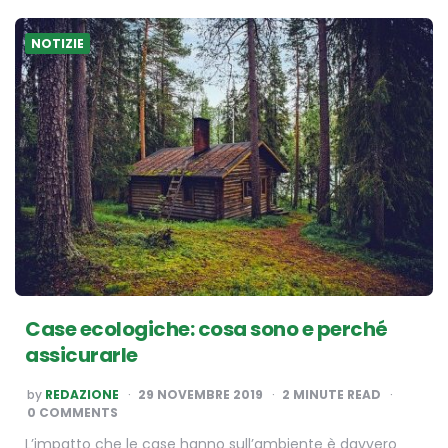
NOTIZIE
Case ecologiche: cosa sono e perché
assicurarle
POSTED
by
REDAZIONE
29 NOVEMBRE 2019
2
MINUTE READ
BY
0 COMMENTS
L’impatto che le case hanno sull’ambiente è davvero