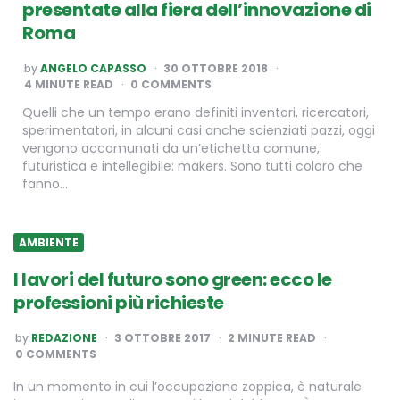
presentate alla fiera dell’innovazione di
Roma
POSTED
by
ANGELO CAPASSO
30 OTTOBRE 2018
BY
4
MINUTE READ
0 COMMENTS
Quelli che un tempo erano definiti inventori, ricercatori,
sperimentatori, in alcuni casi anche scienziati pazzi, oggi
vengono accomunati da un’etichetta comune,
futuristica e intellegibile: makers. Sono tutti coloro che
fanno…
AMBIENTE
I lavori del futuro sono green: ecco le
professioni più richieste
POSTED
by
REDAZIONE
3 OTTOBRE 2017
2
MINUTE READ
BY
0 COMMENTS
In un momento in cui l’occupazione zoppica, è naturale