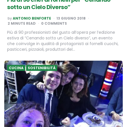
sotto un Cielo Diverso”
POSTED
by
ANTONIO BENFORTE
13 GIUGNO 2018
BY
2
MINUTE READ
0 COMMENTS
Più di 90 professionisti del gusto all’opera per l’edizione
estiva di “Cenando sotto un Cielo diverso”, un evento
che coinvolge in qualità di protagonisti ai fornelli cuochi,
pasticceri, pizzaioli, produttori del…
CUCINA
SOSTENIBILITÀ