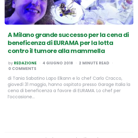
A Milano grande successo per la cena di
beneficenza di EURAMA per la lotta
contro il tumore alla mammella
POSTED
by
REDAZIONE
4 GIUGNO 2018
2
MINUTE READ
BY
0 COMMENTS
di Tania Sabatino Lapo Elkann e lo chef Carlo Cracco,
giovedì 31 maggio, hanno ospitato presso Garage Italia la
cena di beneficenza a favore di EURAMA. Lo chef per
l’occasione…