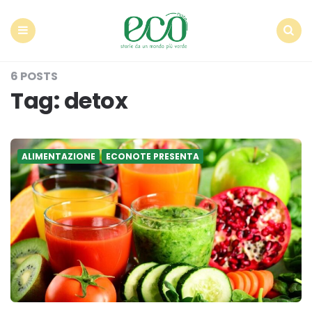
Econote
Menu
Search
6 POSTS
Tag:
detox
ALIMENTAZIONE
ECONOTE PRESENTA