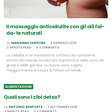
Il massaggio anticellulite con gli olii fai-
da-te naturali
POSTED
by
MARIANNA SANSONE
2 GENNAIO 2018
BY
2
MINUTE READ
0 COMMENTS
La cellulite è un inestetismo sofferto da tantissime
donne nel mondo, localizzato soprattutto della zona dei
glutei e delle gambe. Le donne sono colpite
maggiormente a causa di fattori ormonali…
ALIMENTAZIONE
Quali sono i cibi detox?
POSTED
by
ANTONIO BENFORTE
7 SETTEMBRE 2015
BY
2
MINUTE READ
0 COMMENTS