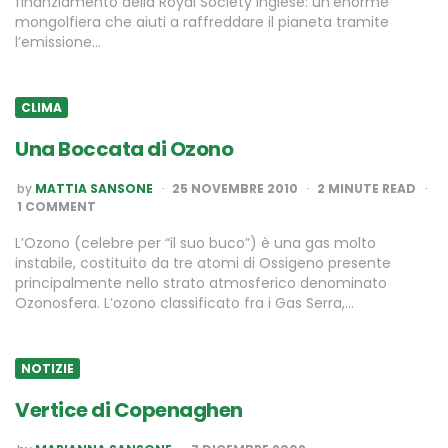
finanziamento della Royal Society Inglese: un’enorme
mongolfiera che aiuti a raffreddare il pianeta tramite
l’emissione…
CLIMA
Una Boccata di Ozono
POSTED
by
MATTIA SANSONE
25 NOVEMBRE 2010
2
MINUTE READ
BY
1 COMMENT
L’Ozono (celebre per “il suo buco”) è una gas molto
instabile, costituito da tre atomi di Ossigeno presente
principalmente nello strato atmosferico denominato
Ozonosfera. L’ozono classificato fra i Gas Serra,…
NOTIZIE
Vertice di Copenaghen
POSTED