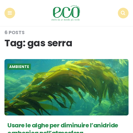
Econote
Menu
Search
6 POSTS
Tag:
gas serra
AMBIENTE
Usare le alghe per diminuire l’anidride
carbonica nell’atmosfera