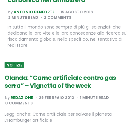
POSTED
by
ANTONIO BENFORTE
15 AGOSTO 2013
BY
2
MINUTE READ
2 COMMENTS
In tutto il mondo sono sempre di più gli scienziati che
dedicano le loro vite e le loro conoscenze alla ricerca sul
riscaldamento globale. Nello specifico, nel tentativo di
realizzare…
NOTIZIE
Olanda: “Carne artificiale contro gas
serra” – Vignetta of the week
POSTED
by
REDAZIONE
29 FEBBRAIO 2012
1
MINUTE READ
BY
0 COMMENTS
Leggi anche: Carne artificiale per salvare il pianeta
L’Hamburger artificiale