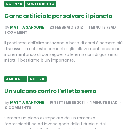
SCIENZA
SOSTENIBILITÀ
Carne artificiale per salvare il pianeta
POSTED
by
MATTIA SANSONE
23 FEBBRAIO 2012
1
MINUTE READ
BY
1 COMMENT
Il problema dell’alimentazione a base di carni è sempre più
discusso. La richiesta aumenta, glia allevamenti crescono
incrementando di conseguenza le emissioni di gas serra.
Infatti il bestiame è un importante…
AMBIENTE
NOTIZIE
Un vulcano contro l’effetto serra
POSTED
by
MATTIA SANSONE
15 SETTEMBRE 2011
1
MINUTE READ
BY
0 COMMENTS
Sembra un piano estrapolato da un romanzo
fantascientifico ed invece gode della fiducia e del