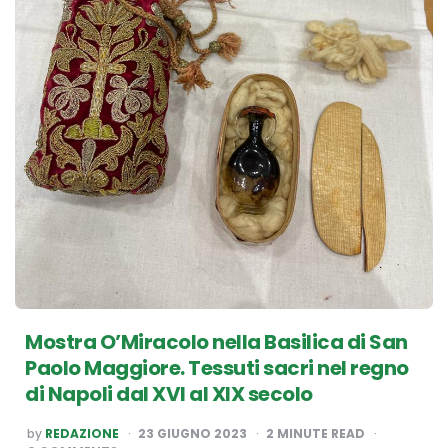
Mostra O’Miracolo nella Basilica di San
Paolo Maggiore. Tessuti sacri nel regno
di Napoli dal XVI al XIX secolo
POSTED
by
REDAZIONE
23 GIUGNO 2023
2
MINUTE READ
BY