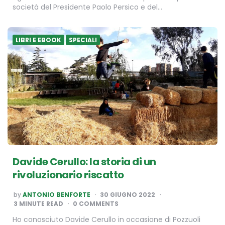
società del Presidente Paolo Persico e del…
LIBRI E EBOOK
SPECIALI
Davide Cerullo: la storia di un
rivoluzionario riscatto
POSTED
by
ANTONIO BENFORTE
30 GIUGNO 2022
BY
3
MINUTE READ
0 COMMENTS
Ho conosciuto Davide Cerullo in occasione di Pozzuoli