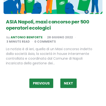
ASIA Napoli, maxi concorso per 500
operatori ecologici
POSTED
by
ANTONIO BENFORTE
28 GIUGNO 2022
BY
3
MINUTE READ
0 COMMENTS
La notizia è di ieri, quella di un Maxi concorso indetto
dalla società Asia, la società in house interamente
controllata e coordinata dal Comune di Napoli
incaricata della gestione dei…
Paginazione
degli
PREVIOUS
NEXT
articoli