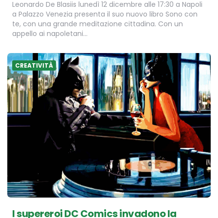
Leonardo De Blasiis lunedì 12 dicembre alle 17:30 a Napoli
a Palazzo Venezia presenta il suo nuovo libro Sono con
te, con una grande meditazione cittadina. Con un
appello ai napoletani…
CREATIVITÀ
I supereroi DC Comics invadono la