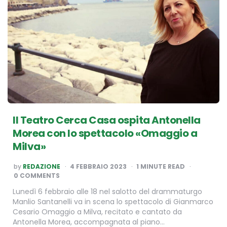
Il Teatro Cerca Casa ospita Antonella
Morea con lo spettacolo «Omaggio a
Milva»
POSTED
by
REDAZIONE
4 FEBBRAIO 2023
1
MINUTE READ
BY
0 COMMENTS
Lunedì 6 febbraio alle 18 nel salotto del drammaturgo
Manlio Santanelli va in scena lo spettacolo di Gianmarco
Cesario Omaggio a Milva, recitato e cantato da
Antonella Morea, accompagnata al piano…