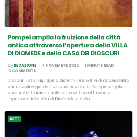
Pompei amplia la fruizione della città
antica attraverso l’apertura della VILLA
DI DIOMEDE e della CASA DEI DIOSCURI
POSTED
by
REDAZIONE
7 NOVEMBRE 2022
1
MINUTE READ
BY
0 COMMENTS
Dioscuri Foto Luigi Spina Sistemi innovativi di accessibilità
per disabili e giardini lussuosi ricostruiti. Pompei amplia i
percorsi di fruizione della città antica attraverso
l’apertura della Villa di Diomede e della…
ARTE