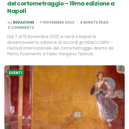
del cortometraggio – 19ma edizione a
Napoli
POSTED
by
REDAZIONE
7 NOVEMBRE 2022
4
MINUTE READ
BY
0 COMMENTS
Dal 7 al 13 Novembre 2022 si terrà a Napoli la
diciannovesima edizione di accordi @ DISACCORDI –
Festival internazionale del cortometraggio diretta da
Pietro Pizzimento e Fabio Gargano; festival…
EVENTI