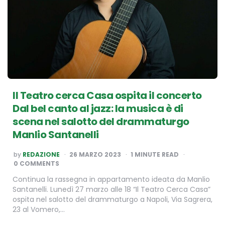
Il Teatro cerca Casa ospita il concerto
Dal bel canto al jazz: la musica è di
scena nel salotto del drammaturgo
Manlio Santanelli
POSTED
by
REDAZIONE
26 MARZO 2023
1
MINUTE READ
BY
0 COMMENTS
Continua la rassegna in appartamento ideata da Manlio
Santanelli. Lunedì 27 marzo alle 18 “Il Teatro Cerca Casa”
ospita nel salotto del drammaturgo a Napoli, Via Sagrera,
23 al Vomero,…