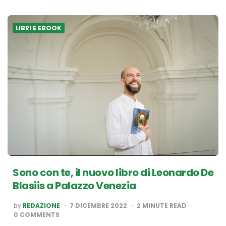
LIBRI E EBOOK
Sono con te, il nuovo libro di Leonardo De
Blasiis a Palazzo Venezia
POSTED
by
REDAZIONE
7 DICEMBRE 2022
2
MINUTE READ
BY
0 COMMENTS