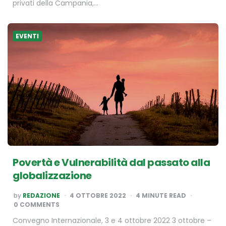
privati della Campania,…
EVENTI
Povertà e Vulnerabilità dal passato alla
globalizzazione
POSTED
by
REDAZIONE
4 OTTOBRE 2022
4
MINUTE READ
BY
0 COMMENTS
Convegno Internazionale, 3 e 4 ottobre 2022 3 ottobre –