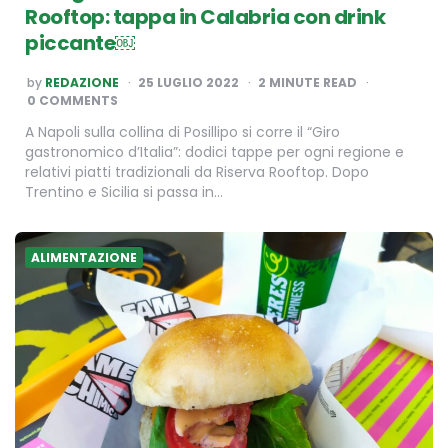
Rooftop: tappa in Calabria con drink
piccante￼
POSTED
by
REDAZIONE
25 LUGLIO 2022
2
MINUTE READ
BY
0 COMMENTS
A Napoli sulla collina di Posillipo si corre il “Giro
gastronomico d’Italia”: dodici tappe per ogni regione e
relativi piatti tradizionali da Riserva Rooftop. Dopo
Trentino e Sicilia si passa in…
ALIMENTAZIONE