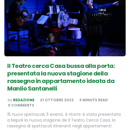
Il Teatro cerca Casa bussa alla porta:
presentata la nuova stagione della
rassegna in appartamento ideata da
Manlio Santanelli
POSTED
by
REDAZIONE
21 OTTOBRE 2022
3
MINUTE READ
BY
0 COMMENTS
15 nuovi spettacoli, 5 eventi, 4 ritorni: è stata presentata
a Napoli la nuova stagione de Il Teatro Cerca Casa, la
rassegna di spettacoli itineranti negli appartamenti