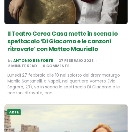
Il Teatro Cerca Casa mette in scena lo
spettacolo ‘Di Giacomo e le canzoni
ritrovate’ con Matteo Mauriello
POSTED
by
ANTONIO BENFORTE
27 FEBBRAIO 2023
BY
2
MINUTE READ
0 COMMENTS
Lunedì 27 febbraio alle 18 nel salotto del drammaturgo
Manlio Santanelli, a Napoli, nel quartiere Vomero (Via
Sagrera, 23), va in scena lo spettacolo Di Giacomo e le
canzoni ritrovate, con…
ARTE