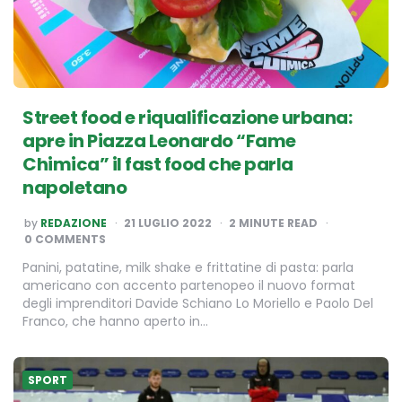
Street food e riqualificazione urbana:
apre in Piazza Leonardo “Fame
Chimica” il fast food che parla
napoletano
POSTED
by
REDAZIONE
21 LUGLIO 2022
2
MINUTE READ
BY
0 COMMENTS
Panini, patatine, milk shake e frittatine di pasta: parla
americano con accento partenopeo il nuovo format
degli imprenditori Davide Schiano Lo Moriello e Paolo Del
Franco, che hanno aperto in…
SPORT