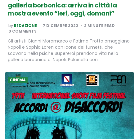
galleria borbonica: arriva in città la
mostra evento “Ieri, oggi, domani”
POSTED
by
REDAZIONE
7 DICEMBRE 2022
2
MINUTE READ
BY
0 COMMENTS
Gli artisti Gianni Moramarco e Fatima Trotta omaggiano
Napoli e Sophia Loren con icone dei fumetti, che
scavano nella psiche Supereroi prendono vita nella
galleria borbonica di Napoli: Pulcinella con…
CINEMA