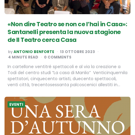
«Non dire Teatro se non ce l’hai in Casa»:
Santanelli presenta la nuova stagione
de Il Teatro cerca Casa
POSTED
by
ANTONIO BENFORTE
13 OTTOBRE 2023
BY
4
MINUTE READ
0 COMMENTS
In cartellone ventitré spettacoli e al via la creazione a
Todi del centro studi “La casa di Manlio” Venticinquemila
spettatori, cinquecento artisti, duecento spettacoli,
venti città, trecentosessanta palcoscenici allestiti in…
EVENTI