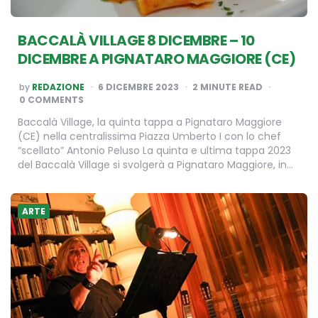
BACCALÀ VILLAGE 8 DICEMBRE – 10
DICEMBRE A PIGNATARO MAGGIORE (CE)
POSTED
by
REDAZIONE
6 DICEMBRE 2023
2
MINUTE READ
BY
0 COMMENTS
Baccalà Village, la quinta tappa a Pignataro Maggiore
(CE) nella centralissima Piazza Umberto I con lo chef
“scellato” Antonio Peluso La quinta e ultima tappa 2023
del Baccalà Village si svolgerà a Pignataro Maggiore, in…
ARTE