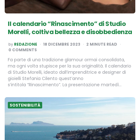
Il calendario “Rinascimento” di Studio
Morelli, coltiva bellezza e disobbedienza
POSTED
by
REDAZIONE
18 DICEMBRE 2023
2
MINUTE READ
BY
0 COMMENTS
Fa parte di una tradizione glamour ormai consolidata,
ma ogni volta stupisce per la sua originalità. Il calendario
di Studio Morelli, ideato dall’imprenditrice e designer di
gioielli Stefania Cilento quest’anno
s’intitola “Rinascimento”. La presentazione martedì…
SOSTENIBILITÀ