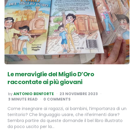
Le meraviglie del Miglio D’Oro
raccontate ai più giovani
POSTED
by
ANTONIO BENFORTE
23 NOVEMBRE 2023
BY
3
MINUTE READ
0 COMMENTS
Come insegnare ai ragazzi, ai bambini, l’importanza di un
territorio? Che linguaggio usare, che riferimenti dare?
Sembra partire da queste domande il bel libro illustrato
da poco uscito per la…