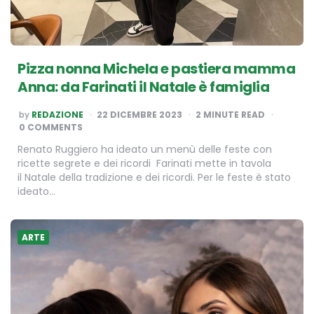
Pizza nonna Michela e pastiera mamma
Anna: da Farinati il Natale è famiglia
POSTED
by
REDAZIONE
22 DICEMBRE 2023
2
MINUTE READ
BY
0 COMMENTS
Renato Ruggiero ha ideato un menù delle feste con
ricette segrete e dei ricordi Farinati mette in tavola
il Natale della tradizione e dei ricordi. Per le feste è stato
ideato…
ARTE