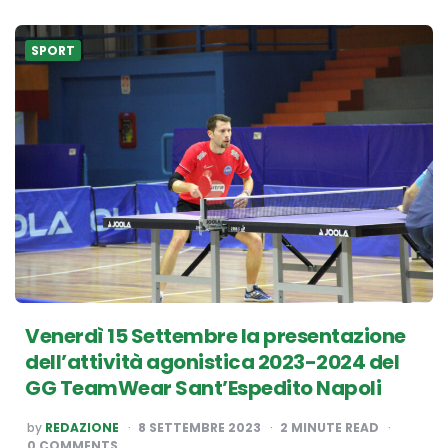
SPORT
Venerdì 15 Settembre la presentazione
dell’attività agonistica 2023-2024 del
GG TeamWear Sant’Espedito Napoli
POSTED
by
REDAZIONE
8 SETTEMBRE 2023
2
MINUTE READ
BY
0 COMMENTS