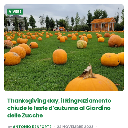
VIVERE
Thanksgiving day, il Ringraziamento
chiude le feste d’autunno al Giardino
delle Zucche
POSTED
by
ANTONIO BENFORTE
22 NOVEMBRE 2023