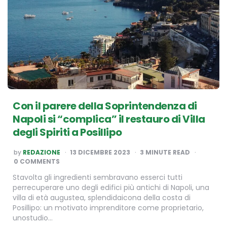
Con il parere della Soprintendenza di
Napoli si “complica” il restauro di Villa
degli Spiriti a Posillipo
POSTED
by
REDAZIONE
13 DICEMBRE 2023
3
MINUTE READ
BY
0 COMMENTS
Stavolta gli ingredienti sembravano esserci tutti
perrecuperare uno degli edifici più antichi di Napoli, una
villa di età augustea, splendidaicona della costa di
Posillipo: un motivato imprenditore come proprietario,
unostudio…