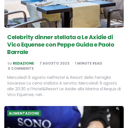
Celebrity dinner stellata a Le Axidie di
Vico Equense con Peppe Guida e Paolo
Barrale
POSTED
by
REDAZIONE
7 AGOSTO 2023
1
MINUTE READ
BY
0 COMMENTS
Mercoledì 9 agosto nell’Hotel & Resort della famiglia
Savarese La cena stellata è servita. Mercoledì 9 agosto
alle 20:30 a l’Hotel&Resort Le Axidie alla Marina d’Aequa di
Vico Equense, nel…
ALIMENTAZIONE