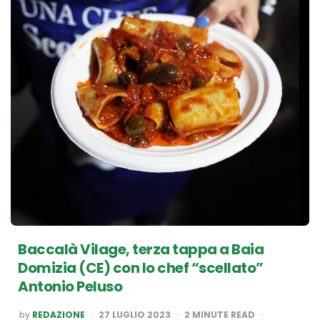
Baccalà Vilage, terza tappa a Baia
Domizia (CE) con lo chef “scellato”
Antonio Peluso
POSTED
by
REDAZIONE
27 LUGLIO 2023
2
MINUTE READ