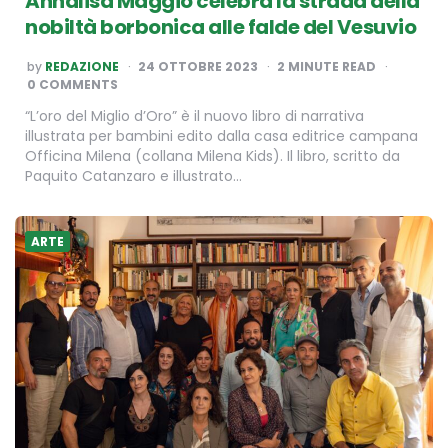
Annalisa Maggio celebra la strada della
nobiltà borbonica alle falde del Vesuvio
POSTED
by
REDAZIONE
24 OTTOBRE 2023
2
MINUTE READ
BY
0 COMMENTS
“L’oro del Miglio d’Oro” è il nuovo libro di narrativa
illustrata per bambini edito dalla casa editrice campana
Officina Milena (collana Milena Kids). Il libro, scritto da
Paquito Catanzaro e illustrato…
ARTE