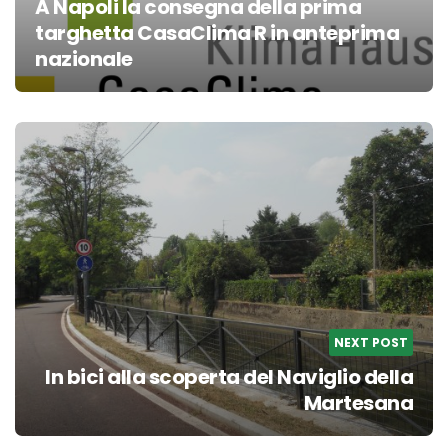
A Napoli la consegna della prima
targhetta CasaClima R in anteprima
nazionale
NEXT POST
In bici alla scoperta del Naviglio della
Martesana