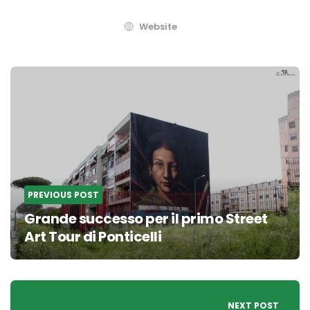
Website
Post
navigation
PREVIOUS POST
Grande successo per il primo Street
Art Tour di Ponticelli
NEXT POST