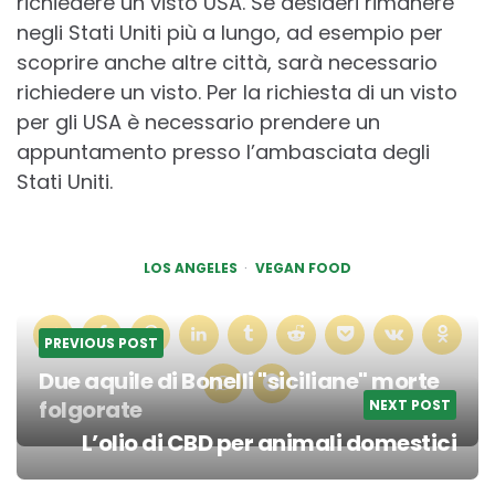
richiedere un visto USA. Se desideri rimanere
negli Stati Uniti più a lungo, ad esempio per
scoprire anche altre città, sarà necessario
richiedere un visto. Per la richiesta di un visto
per gli USA è necessario prendere un
appuntamento presso l’ambasciata degli
Stati Uniti.
LOS ANGELES
VEGAN FOOD
PREVIOUS POST
Due aquile di Bonelli "siciliane" morte
folgorate
NEXT POST
Post
L’olio di CBD per animali domestici
navigation