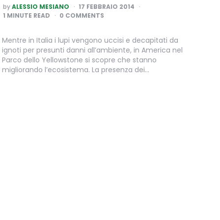
POSTED
by
ALESSIO MESIANO
17 FEBBRAIO 2014
BY
1
MINUTE READ
0 COMMENTS
Mentre in Italia i lupi vengono uccisi e decapitati da
ignoti per presunti danni all’ambiente, in America nel
Parco dello Yellowstone si scopre che stanno
migliorando l’ecosistema. La presenza dei…