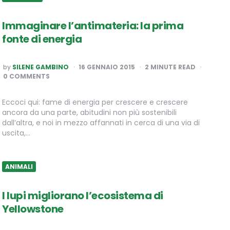
Immaginare l’antimateria: la prima
fonte di energia
POSTED
by
SILENE GAMBINO
16 GENNAIO 2015
2
MINUTE READ
BY
0 COMMENTS
Eccoci qui: fame di energia per crescere e crescere
ancora da una parte, abitudini non più sostenibili
dall’altra, e noi in mezzo affannati in cerca di una via di
uscita,…
ANIMALI
I lupi migliorano l’ecosistema di
Yellowstone