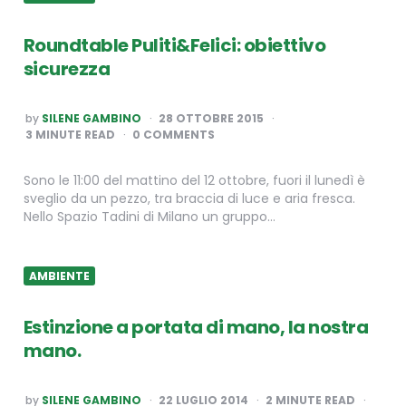
Roundtable Puliti&Felici: obiettivo
sicurezza
POSTED
by
SILENE GAMBINO
28 OTTOBRE 2015
BY
3
MINUTE READ
0 COMMENTS
Sono le 11:00 del mattino del 12 ottobre, fuori il lunedì è
sveglio da un pezzo, tra braccia di luce e aria fresca.
Nello Spazio Tadini di Milano un gruppo…
AMBIENTE
Estinzione a portata di mano, la nostra
mano.
POSTED
by
SILENE GAMBINO
22 LUGLIO 2014
2
MINUTE READ