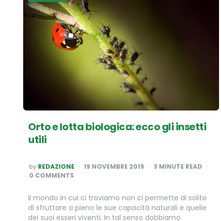
Orto e lotta biologica: ecco gli insetti
utili
POSTED
by
REDAZIONE
19 NOVEMBRE 2019
3
MINUTE READ
BY
0 COMMENTS
Il mondo in cui ci troviamo non ci permette di solito
di sfruttare a pieno le sue capacità naturali e quelle
dei suoi esseri viventi. In tal senso dobbiamo