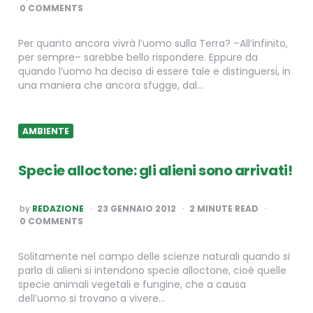
BY
0 COMMENTS
Per quanto ancora vivrà l’uomo sulla Terra? –All’infinito,
per sempre– sarebbe bello rispondere. Eppure da
quando l’uomo ha deciso di essere tale e distinguersi, in
una maniera che ancora sfugge, dal…
AMBIENTE
Specie alloctone: gli alieni sono arrivati!
POSTED
by
REDAZIONE
23 GENNAIO 2012
2
MINUTE READ
BY
0 COMMENTS
Solitamente nel campo delle scienze naturali quando si
parla di alieni si intendono specie alloctone, cioè quelle
specie animali vegetali e fungine, che a causa
dell’uomo si trovano a vivere…