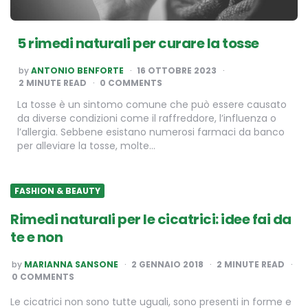
5 rimedi naturali per curare la tosse
POSTED
by
ANTONIO BENFORTE
16 OTTOBRE 2023
BY
2
MINUTE READ
0 COMMENTS
La tosse è un sintomo comune che può essere causato
da diverse condizioni come il raffreddore, l’influenza o
l’allergia. Sebbene esistano numerosi farmaci da banco
per alleviare la tosse, molte…
FASHION & BEAUTY
Rimedi naturali per le cicatrici: idee fai da
te e non
POSTED
by
MARIANNA SANSONE
2 GENNAIO 2018
2
MINUTE READ
BY
0 COMMENTS
Le cicatrici non sono tutte uguali, sono presenti in forme e