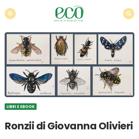
Econote
Menu
Search
LIBRI E EBOOK
Ronzii di Giovanna Olivieri