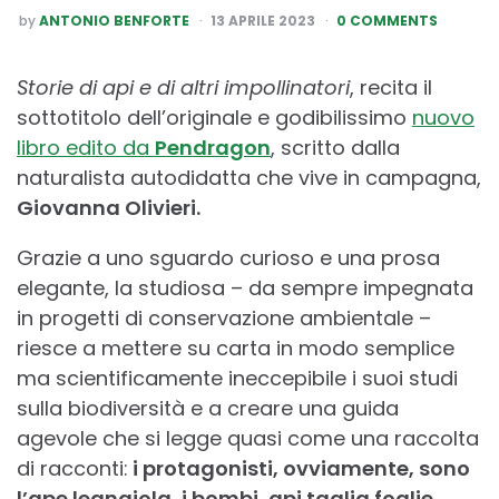
POSTED
by
ANTONIO BENFORTE
13 APRILE 2023
0 COMMENTS
BY
Storie di api e di altri impollinatori
, recita il
sottotitolo dell’originale e godibilissimo
nuovo
libro edito da
Pendragon
, scritto dalla
naturalista autodidatta che vive in campagna,
Giovanna Olivieri.
Grazie a uno sguardo curioso e una prosa
elegante, la studiosa – da sempre impegnata
in progetti di conservazione ambientale –
riesce a mettere su carta in modo semplice
ma scientificamente ineccepibile i suoi studi
sulla biodiversità e a creare una guida
agevole che si legge quasi come una raccolta
di racconti:
i protagonisti, ovviamente, sono
l’ape legnaiola, i bombi, api taglia foglie,