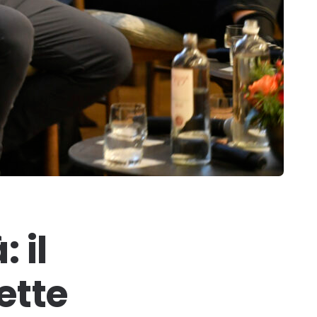
 il
ette