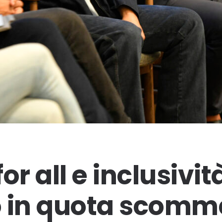
r all e inclusività:
 in quota scomm