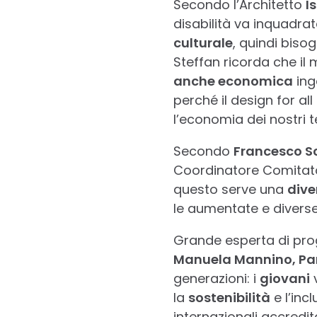
Secondo l’Architetto
I
disabilità va inquadrat
culturale
, quindi biso
Steffan ricorda che i
anche economica
inge
perché il design for a
l’economia dei nostri ter
Secondo
Francesco Sc
Coordinatore Comitato
questo serve una
dive
le aumentate e diverse
Grande esperta di prog
Manuela Mannino, Pa
generazioni: i
giovani
v
la
sostenibilità
e l’inc
internazionali accredit