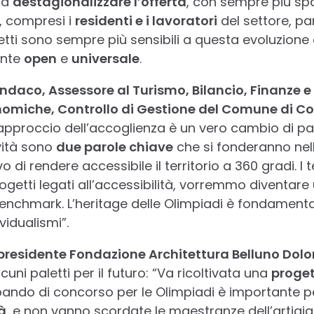
 a
destagionalizzare l’offerta
, con sempre più sp
, compresi i
residenti e i lavoratori
del settore, pa
tti sono sempre più sensibili a questa evoluzione e
ente
open
e
universale
.
ndaco, Assessore al Turismo, Bilancio, Finanze e 
miche, Controllo di Gestione del Comune di C
approccio dell’accoglienza è un vero cambio di p
ività sono
due parole chiave
che si fonderanno nell
ivo di rendere accessibile il territorio a 360 gradi. 
ogetti legati all’accessibilità, vorremmo diventare
benchmark. L’heritage delle Olimpiadi è fondament
vidualismi”.
presidente Fondazione Architettura Belluno Dolo
uni paletti per il futuro: “Va ricoltivata una
proget
l bando di concorso per le Olimpiadi è importante 
à
, e non vanno scordate le maestranze dell’artigi