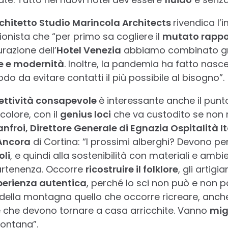
chitetto Studio Marincola Architects
rivendica l’
sionista che “per primo sa cogliere il
mutato rappo
urazione dell’
Hotel Venezia
abbiamo combinato gra
e e modernità
. Inoltre, la pandemia ha fatto nasce
odo da evitare contatti il più possibile al bisogno”.
ettività consapevole
è interessante anche il punto
icolore, con il
genius loci
che va custodito se non r
froi, Direttore Generale di Egnazia Ospitalità I
Ancora
di Cortina: “I prossimi alberghi? Devono p
oli
, e quindi alla sostenibilità con materiali e amb
partenenza. Occorre
ricostruire il folklore
, gli artigia
perienza autentica
, perché lo sci non può e non p
della montagna quello che occorre ricreare, anch
 che devono tornare a casa arricchite. Vanno
migl
montana”.