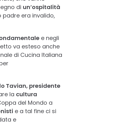
 segno di
un’ospitalità
o padre era invalido,
fondamentale
e negli
cetto va esteso anche
nale di Cucina Italiana
per
o Tavian, presidente
are la
cultura
 Coppa del Mondo a
nisti
e a tal fine ci si
rdata e