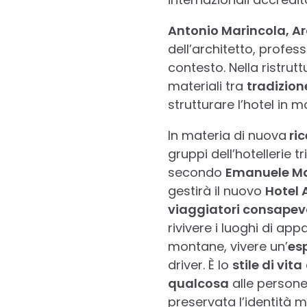
Antonio Marincola, Ar
dell’architetto, profes
contesto. Nella ristrutt
materiali tra
tradizion
strutturare l’hotel in m
In materia di nuova
ric
gruppi dell’hotellerie tr
secondo
Emanuele Man
gestirà il nuovo
Hotel 
viaggiatori consapev
rivivere i luoghi di ap
montane, vivere un’
es
driver. È lo
stile di vita
qualcosa
alle persone
preservata l’identità 