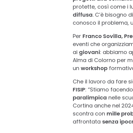
protette, così come i l
diffusa
. C’è bisogno d
conosco il problema, u
Per
Franco Sovilla, Pr
eventi che organizzia
ai
giovani
: abbiamo a
Alma di Colorno per ma
un
workshop
formativ
Che il lavoro da fare 
FISIP
: “Stiamo facendo
paralimpica
nelle scu
Cortina anche nel 2024 
scontra con
mille pro
affrontata
senza ipocr