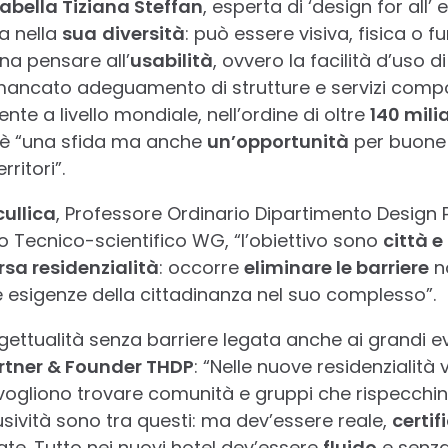
sabella Tiziana Steffan
, esperta di ‘design for all’
a nella
sua
diversità
: può essere visiva, fisica o 
gna pensare all’
usabilità
, ovvero la facilità d’uso d
l mancato adeguamento di strutture e servizi com
nte a livello mondiale, nell’ordine di oltre
140 milia
ll è “una sfida ma anche
un’opportunità
per buone 
ritori”.
ullica
, Professore Ordinario Dipartimento Design P
 Tecnico-scientifico WG, “l’obiettivo sono
città e 
rsa residenzialità
: occorre
eliminare le barriere
no
 esigenze della cittadinanza nel suo complesso”.
ettualità senza barriere legata anche ai grandi e
rtner & Founder THDP
: “Nelle nuove residenzialità
ogliono trovare comunità e gruppi che rispecchin
lusività sono tra questi: ma dev’essere reale,
certif
ate. Tutto nei nuovi hotel dev’essere
fluido
e senza 