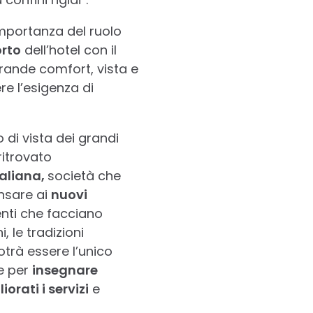
importanza del ruolo
rto
dell’hotel con il
nde comfort, vista e
re l’esigenza di
 di vista dei grandi
itrovato
taliana,
società che
ensare ai
nuovi
ienti che facciano
ni, le tradizioni
otrà essere l’unico
e per
insegnare
iorati i servizi
e