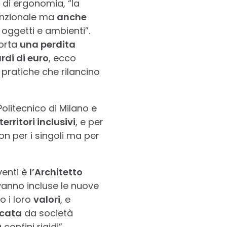
 e di ergonomia, “la
funzionale ma
anche
i oggetti e ambienti”.
porta
una perdita
rdi di euro
, ecco
pratiche che rilancino
olitecnico di Milano e
territori inclusivi
, e per
n per i singoli ma per
venti è
l’Architetto
 vanno incluse le nuove
o i loro
valori
, e
icata
da società
confini rigidi”.