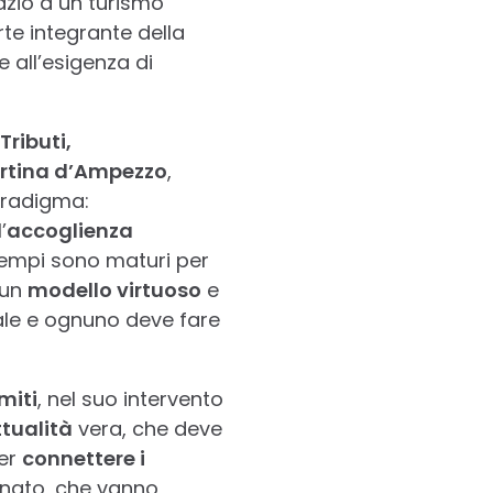
azio a un turismo
rte integrante della
 all’esigenza di
Tributi,
ortina d’Ampezzo
,
aradigma:
’
accoglienza
I tempi sono maturi per
 un
modello virtuoso
e
ale e ognuno deve fare
miti
, nel suo intervento
tualità
vera, che deve
per
connettere i
anato, che vanno