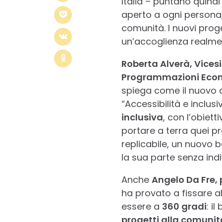
Italia – puntano quindi
aperto a ogni persona
comunità. I nuovi proge
un’accoglienza realm
Roberta Alverà, Vicesi
Programmazioni Econo
spiega come il nuovo 
“Accessibilità e inclus
inclusiva
, con l’obiett
portare a terra quei pr
replicabile, un nuovo 
la sua parte senza indi
Anche
Angelo Da Fre, 
ha provato a fissare alc
essere a
360 gradi
: i
progetti alla comunit