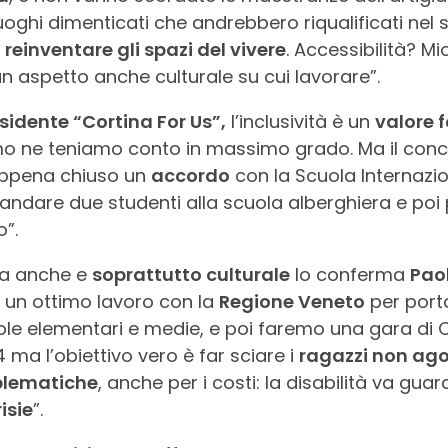
uoghi dimenticati che andrebbero riqualificati nel
i
reinventare gli spazi del vivere
. Accessibilità? Mi
n aspetto anche culturale su cui lavorare”.
esidente “Cortina For Us”,
l’inclusività è un
valore 
mo ne teniamo conto in massimo grado. Ma il con
ppena chiuso un
accordo
con la Scuola Internazio
ndare due studenti alla scuola alberghiera e poi 
o”.
sia anche e
soprattutto culturale
lo conferma
Paol
 un ottimo lavoro con la
Regione Veneto
per port
ole elementari e medie, e poi faremo una gara di
ma l’obiettivo vero è far sciare i
ragazzi non ago
blematiche
, anche per i costi: la disabilità va gua
isie
”.