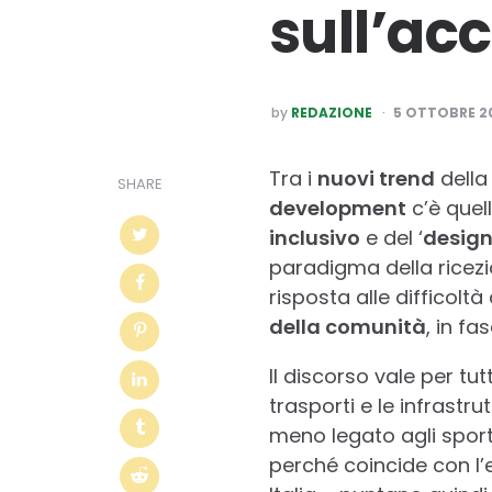
sull’ac
POSTED
by
REDAZIONE
5 OTTOBRE 2
BY
Tra i
nuovi trend
della
SHARE
development
c’è quel
inclusivo
e del ‘
design 
paradigma della ricezi
risposta alle difficol
della comunità
, in f
Il discorso vale per tutt
trasporti e le infrastru
meno legato agli sport
perché coincide con l’e