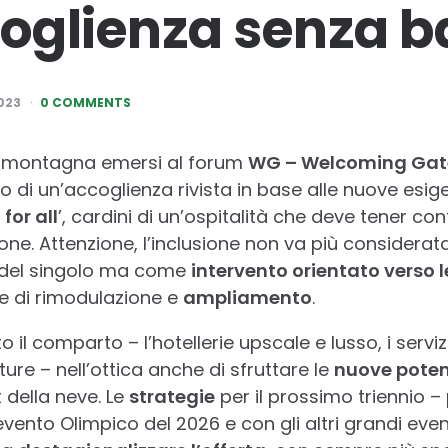
coglienza senza b
023
0 COMMENTS
 montagna emersi al forum
WG – Welcoming Gate
lo di un’accoglienza rivista in base alle nuove esi
for all
’, cardini di un’ospitalità che deve tener c
one. Attenzione, l’inclusione non va più considera
tà del singolo ma come
intervento orientato verso l
ase di rimodulazione e
ampliamento
.
o il comparto – l’hotellerie upscale e lusso, i servizi,
tture – nell’ottica anche di sfruttare le
nuove potenz
 della neve. Le
strategie
per il prossimo triennio 
vento Olimpico del 2026 e con gli altri grandi eventi