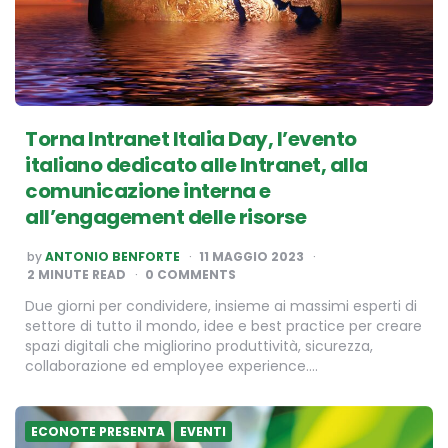
Torna Intranet Italia Day, l’evento
italiano dedicato alle Intranet, alla
comunicazione interna e
all’engagement delle risorse
POSTED
by
ANTONIO BENFORTE
11 MAGGIO 2023
BY
2
MINUTE READ
0 COMMENTS
Due giorni per condividere, insieme ai massimi esperti di
settore di tutto il mondo, idee e best practice per creare
spazi digitali che migliorino produttività, sicurezza,
collaborazione ed employee experience….
ECONOTE PRESENTA
EVENTI