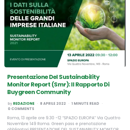
Presentazione Del Sustainability
Monitor Report (Smr): Il Rapporto Di
Buygreen Community
POSTED
by
REDAZIONE
8 APRILE 2022
1
MINUTE READ
BY
0 COMMENTS
Roma, 13 aprile ore 9.30 -12 “SPAZIO EUROPA” Via Quattro
Novembre 149 Roma. Green pass e prenotazione
obbligatori PRESENTAZIONE DEL SUSTAINABILITY MONITOR