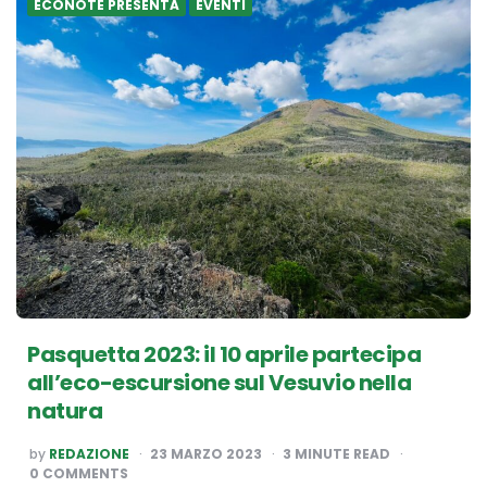
ECONOTE PRESENTA
EVENTI
Pasquetta 2023: il 10 aprile partecipa
all’eco-escursione sul Vesuvio nella
natura
POSTED
by
REDAZIONE
23 MARZO 2023
3
MINUTE READ
BY
0 COMMENTS