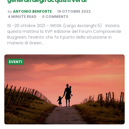
generali degli acquisti verdi
POSTED
by
ANTONIO BENFORTE
19 OTTOBRE 2022
BY
4
MINUTE READ
0 COMMENTS
19 -20 ottobre 2021 – WEGIL (Largo Ascianghi 5) Iniziata
questa mattina la XVI° edizione del Forum Compraverde
Buygreen, l’evento che fa il punto della situazione in
materia di Green…
EVENTI