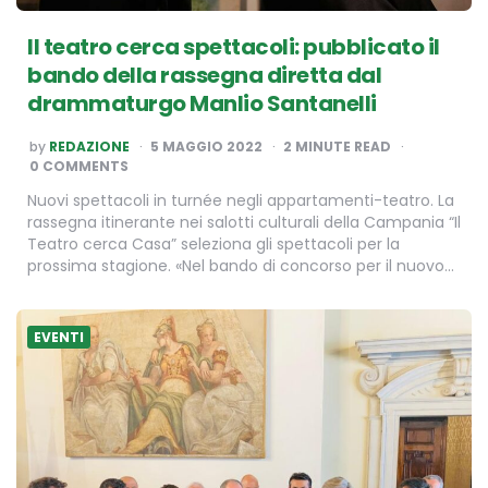
Il teatro cerca spettacoli: pubblicato il
bando della rassegna diretta dal
drammaturgo Manlio Santanelli
POSTED
by
REDAZIONE
5 MAGGIO 2022
2
MINUTE READ
BY
0 COMMENTS
Nuovi spettacoli in turnée negli appartamenti-teatro. La
rassegna itinerante nei salotti culturali della Campania “Il
Teatro cerca Casa” seleziona gli spettacoli per la
prossima stagione. «Nel bando di concorso per il nuovo…
EVENTI