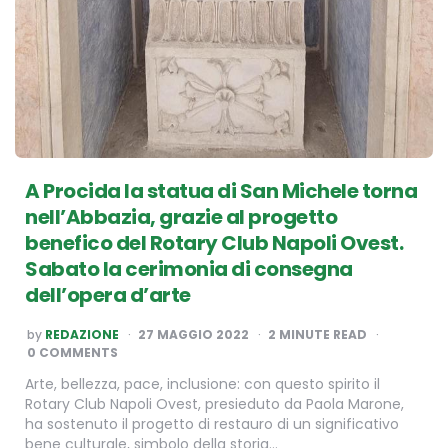
A Procida la statua di San Michele torna
nell’Abbazia, grazie al progetto
benefico del Rotary Club Napoli Ovest.
Sabato la cerimonia di consegna
dell’opera d’arte
POSTED
by
REDAZIONE
27 MAGGIO 2022
2
MINUTE READ
BY
0 COMMENTS
Arte, bellezza, pace, inclusione: con questo spirito il
Rotary Club Napoli Ovest, presieduto da Paola Marone,
ha sostenuto il progetto di restauro di un significativo
bene culturale, simbolo della storia…