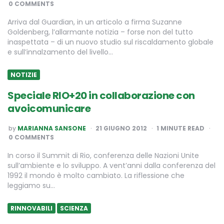
0 COMMENTS
Arriva dal Guardian, in un articolo a firma Suzanne
Goldenberg, l’allarmante notizia – forse non del tutto
inaspettata – di un nuovo studio sul riscaldamento globale
e sull’innalzamento del livello…
NOTIZIE
Speciale RIO+20 in collaborazione con
avoicomunicare
POSTED
by
MARIANNA SANSONE
21 GIUGNO 2012
1
MINUTE READ
BY
0 COMMENTS
In corso il Summit di Rio, conferenza delle Nazioni Unite
sull’ambiente e lo sviluppo. A vent’anni dalla conferenza del
1992 il mondo è molto cambiato. La riflessione che
leggiamo su…
RINNOVABILI
SCIENZA