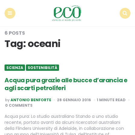
Econote
Menu
Search
6 POSTS
Tag:
oceani
SCIENZA
SOSTENIBILITÀ
Acqua pura grazie alle bucce d’arancia e
agli scarti petroliferi
POSTED
by
ANTONIO BENFORTE
28 GENNAIO 2016
1
MINUTE READ
BY
0 COMMENTS
Acqua pura: Lo studio australiano Stando a uno studio
recente, portato avanti da alcuni ricercatori australiani
della Flinders University di Adelaide, in collaborazione con
una gruppo dell’Università di Tulsa, dell’Institute of…