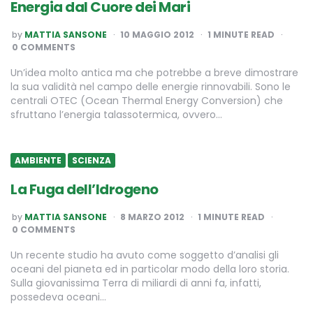
Energia dal Cuore dei Mari
POSTED
by
MATTIA SANSONE
10 MAGGIO 2012
1
MINUTE READ
BY
0 COMMENTS
Un’idea molto antica ma che potrebbe a breve dimostrare
la sua validità nel campo delle energie rinnovabili. Sono le
centrali OTEC (Ocean Thermal Energy Conversion) che
sfruttano l’energia talassotermica, ovvero…
AMBIENTE
SCIENZA
La Fuga dell’Idrogeno
POSTED
by
MATTIA SANSONE
8 MARZO 2012
1
MINUTE READ
BY
0 COMMENTS
Un recente studio ha avuto come soggetto d’analisi gli
oceani del pianeta ed in particolar modo della loro storia.
Sulla giovanissima Terra di miliardi di anni fa, infatti,
possedeva oceani…