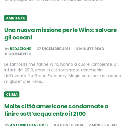
AMBIENTE
Una nuova missione per le Winx: salvare
gli oceani
POSTED
by
REDAZIONE
27 DICEMBRE 2013
2
MINUTE READ
BY
0 COMMENTS
Le famosissime fatine Winx hanno a cuore l’ambiente. E’
infatti dal 2010, anno in cui sono state testimonial
dell’evento “La Green Economy. Magie verdi per un mondo
migliore” che nelle…
CLIMA
Molte città americane condannate a
finire sott’acqua entro il 2100
POSTED
by
ANTONIO BENFORTE
8 AGOSTO 2013
2
MINUTE READ
BY