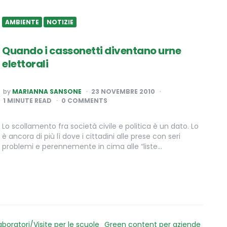
AMBIENTE
NOTIZIE
Quando i cassonetti diventano urne
elettorali
POSTED
by
MARIANNA SANSONE
23 NOVEMBRE 2010
BY
1
MINUTE READ
0 COMMENTS
Lo scollamento fra società civile e politica è un dato. Lo
è ancora di più lì dove i cittadini alle prese con seri
problemi e perennemente in cima alle “liste…
aboratori/Visite per le scuole
Green content per aziende