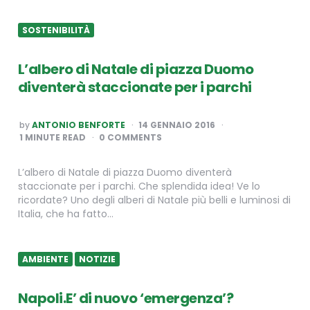
SOSTENIBILITÀ
L’albero di Natale di piazza Duomo
diventerà staccionate per i parchi
POSTED
by
ANTONIO BENFORTE
14 GENNAIO 2016
BY
1
MINUTE READ
0 COMMENTS
L’albero di Natale di piazza Duomo diventerà
staccionate per i parchi. Che splendida idea! Ve lo
ricordate? Uno degli alberi di Natale più belli e luminosi di
Italia, che ha fatto…
AMBIENTE
NOTIZIE
Napoli.E’ di nuovo ‘emergenza’?