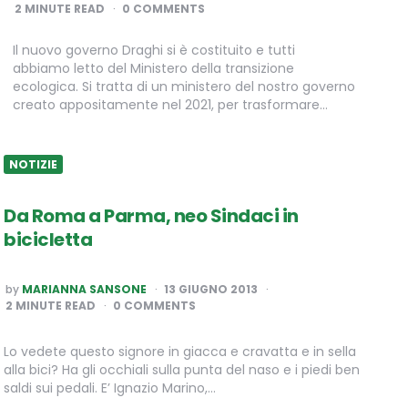
BY
2
MINUTE READ
0 COMMENTS
Il nuovo governo Draghi si è costituito e tutti
abbiamo letto del Ministero della transizione
ecologica. Si tratta di un ministero del nostro governo
creato appositamente nel 2021, per trasformare…
NOTIZIE
Da Roma a Parma, neo Sindaci in
bicicletta
POSTED
by
MARIANNA SANSONE
13 GIUGNO 2013
BY
2
MINUTE READ
0 COMMENTS
Lo vedete questo signore in giacca e cravatta e in sella
alla bici? Ha gli occhiali sulla punta del naso e i piedi ben
saldi sui pedali. E’ Ignazio Marino,…