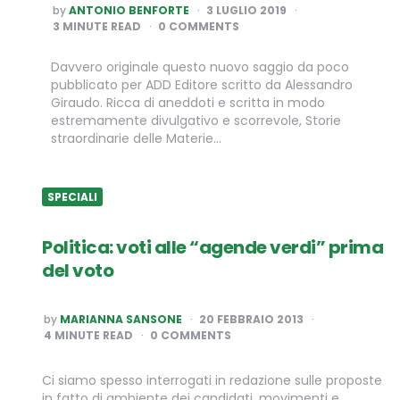
POSTED
by
ANTONIO BENFORTE
3 LUGLIO 2019
BY
3
MINUTE READ
0 COMMENTS
Davvero originale questo nuovo saggio da poco
pubblicato per ADD Editore scritto da Alessandro
Giraudo. Ricca di aneddoti e scritta in modo
estremamente divulgativo e scorrevole, Storie
straordinarie delle Materie…
SPECIALI
Politica: voti alle “agende verdi” prima
del voto
POSTED
by
MARIANNA SANSONE
20 FEBBRAIO 2013
BY
4
MINUTE READ
0 COMMENTS
Ci siamo spesso interrogati in redazione sulle proposte
in fatto di ambiente dei candidati, movimenti e