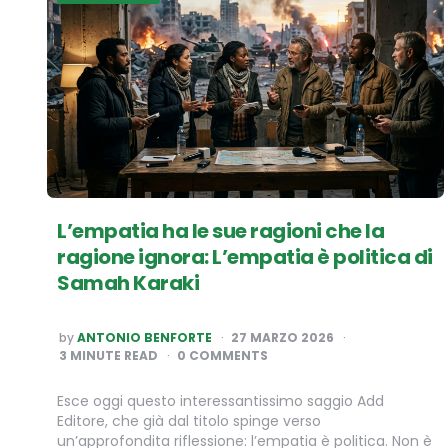
L’empatia ha le sue ragioni che la
ragione ignora: L’empatia è politica di
Samah Karaki
POSTED
by
ANTONIO BENFORTE
27 MARZO 2026
BY
3
MINUTE READ
0 COMMENTS
Esce oggi questo interessantissimo saggio Add
Editore, che già dal titolo spinge verso
un’approfondita riflessione: l’empatia è politica. Non è