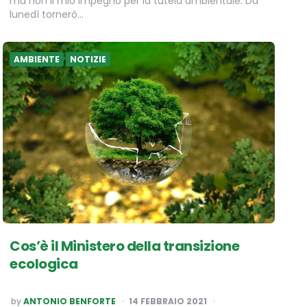
ma non il mio impegno per la tutela ambientale. Da
lunedì tornerò…
AMBIENTE
NOTIZIE
Cos’è il Ministero della transizione
ecologica
POSTED
by
ANTONIO BENFORTE
14 FEBBRAIO 2021