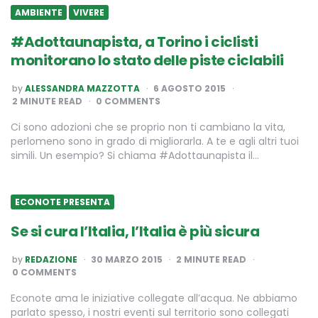
AMBIENTE
VIVERE
#Adottaunapista, a Torino i ciclisti
monitorano lo stato delle piste ciclabili
POSTED
by
ALESSANDRA MAZZOTTA
6 AGOSTO 2015
BY
2
MINUTE READ
0 COMMENTS
Ci sono adozioni che se proprio non ti cambiano la vita,
perlomeno sono in grado di migliorarla. A te e agli altri tuoi
simili. Un esempio? Si chiama #Adottaunapista il…
ECONOTE PRESENTA
Se si cura l’Italia, l’Italia è più sicura
POSTED
by
REDAZIONE
30 MARZO 2015
2
MINUTE READ
BY
0 COMMENTS
Econote ama le iniziative collegate all’acqua. Ne abbiamo
parlato spesso, i nostri eventi sul territorio sono collegati