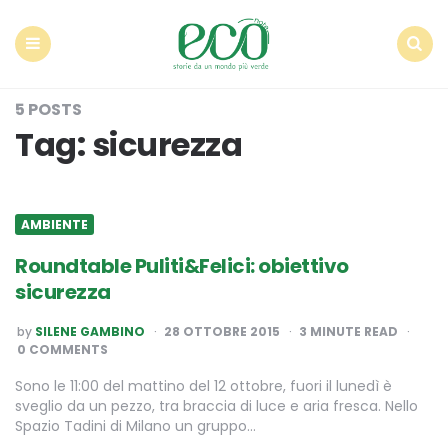
Econote
Menu
Search
5 POSTS
Tag:
sicurezza
AMBIENTE
Roundtable Puliti&Felici: obiettivo
sicurezza
POSTED
by
SILENE GAMBINO
28 OTTOBRE 2015
3
MINUTE READ
BY
0 COMMENTS
Sono le 11:00 del mattino del 12 ottobre, fuori il lunedì è
sveglio da un pezzo, tra braccia di luce e aria fresca. Nello
Spazio Tadini di Milano un gruppo…