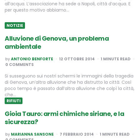
all’acqua. L’associazione ha sede a Napoli, città d’acqua. E
per questo motivo abbiamo…
NOTIZIE
Alluvione di Genova, un problema
ambientale
POSTED
by
ANTONIO BENFORTE
12 OTTOBRE 2014
1
MINUTE READ
BY
0 COMMENTS
Si susseguono sui nostri schermi le immagini della tragedia
di Genova, un’altra alluvione che ha distrutto la città. Così
poco tempo è passato dall’altra alluvione che colpì la città,
che…
RIFIUTI
Gioia Tauro: armi chimiche siriane, e la
sicurezza?
POSTED
by
MARIANNA SANSONE
7 FEBBRAIO 2014
1
MINUTE READ
BY
0 COMMENTS