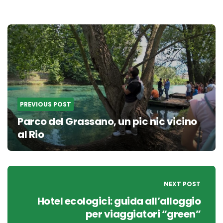
Post
navigation
PREVIOUS POST
Parco del Grassano, un pic nic vicino
al Rio
NEXT POST
Hotel ecologici: guida all’alloggio
per viaggiatori “green”