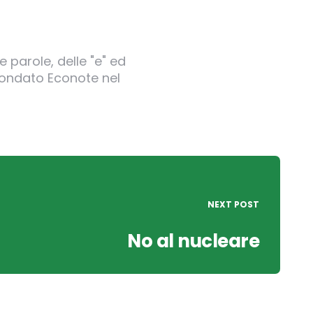
 parole, delle "e" ed
 fondato Econote nel
NEXT POST
No al nucleare