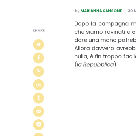
POSTED
by
MARIANNA SANSONE
30 
BY
Dopo la campagna medi
SHARE
che siamo rovinati e
c
dare una mano potrebbe
Allora davvero avrebbe
nulla, è fin troppo facil
(
la Repubblica
)