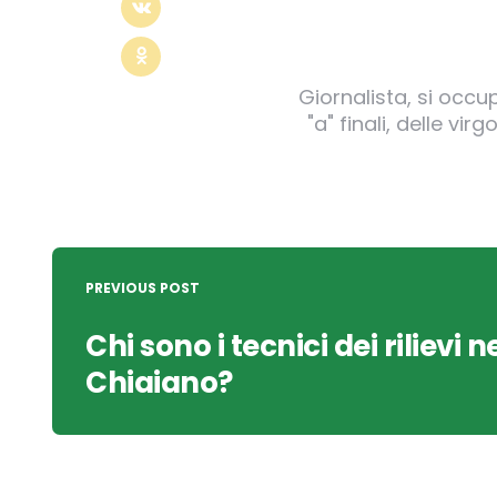
Giornalista, si occu
"a" finali, delle v
Post
navigation
PREVIOUS POST
Chi sono i tecnici dei rilievi n
Chiaiano?