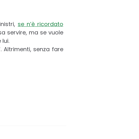
nistri,
se n’è ricordato
a servire, ma se vuole
lui.
”
. Altrimenti, senza fare