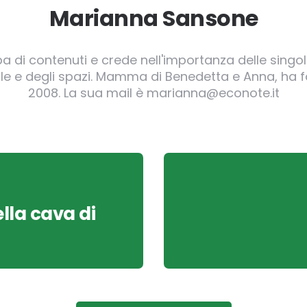
Marianna Sansone
pa di contenuti e crede nell'importanza delle singole
irgole e degli spazi. Mamma di Benedetta e Anna, ha
2008. La sua mail è marianna@econote.it
ella cava di