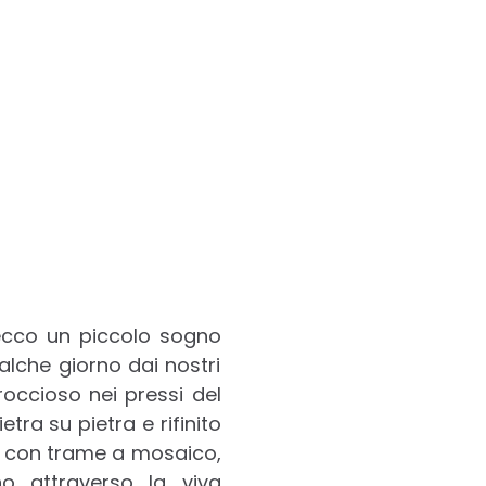
 ecco un piccolo sogno
alche giorno dai nostri
occioso nei pressi del
tra su pietra e rifinito
lati con trame a mosaico,
gno attraverso la viva