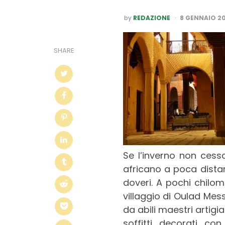
POSTED
by
REDAZIONE
8 GENNAIO 20
BY
SHARE
Se l’inverno non cess
africano a poca distan
doveri. A pochi chilo
villaggio di Oulad Mess
da abili maestri artigia
soffitti decorati con