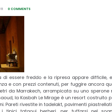
11
0 COMMENTS
a di essere freddo e la ripresa appare difficile,
za e con prezzi contenuti, per fuggire ancora qu
metri da Marrakech, arrampicata su uno sperone r
aoud, la Kasbah Le Mirage è un resort costruito pie
ni. Pareti rivestite in tadelakt, pavimenti piastrel
 i tipici tataoui berberi, per tuffarsi nel so