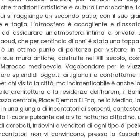
che tradizioni artistiche e culturali marocchine. L
cui si raggiunge un secondo patio, con il suo gia
e e taglia. L’atmosfera è accogliente e rilassa
 ad assicurare un’atmosfera intima e privata. L
saoud, che per centinaia di anni è stata una tappa 
 è un ottimo punto di partenza per visitare, in t
sue mura antiche, costruite nel XIII secolo, cost
el Marocco medioevale. Vagabondare per le viuzz
re splendidi oggetti artigianali e contrattarne 
per chi visita la città, ma indimenticabile è anche 
le architettura o la residenza dell’harem, il Bahia
azza centrale, Place Djemaa El Fna, nella Medina, la 
in una giungla di incantatori di serpenti, cantastor
to il cuore pulsante della vita notturna cittadina, u
di acrobati, indovini e venditori di ogni tipo di po
 incantatori non vi convincono, presso la Kasbah