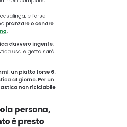
in molti compiono,
a casalinga, e forse
no
pranzare o cenare
ano
.
ica davvero ingente
:
tica usa e getta sarà
mi, un piatto forse 6.
ica al giorno. Per un
astica non riciclabile
sola persona,
nto è presto