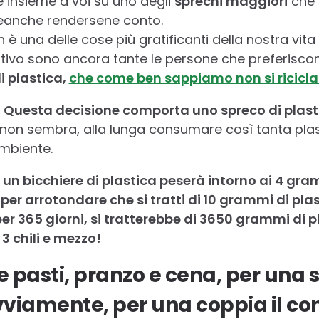
e insieme a voi su uno degli
sprechi maggiori
che 
eanche rendersene conto.
on è una delle cose più gratificanti della nostra vit
tivo sono ancora tante le persone che preferisco
di plastica,
che come ben sappiamo non si ricicl
?
Questa decisione comporta uno spreco di plast
on sembra, alla lunga consumare così tanta plas
mbiente.
:
un bicchiere di plastica peserà intorno ai 4 gram
r arrotondare che si tratti di 10 grammi di plast
per 365 giorni, si tratterebbe di 3650 grammi di pl
3 chili e mezzo!
e pasti, pranzo e cena, per una 
 ovviamente, per una coppia il co