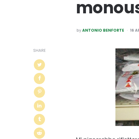
monouso
POSTED
by
ANTONIO BENFORTE
16 A
BY
SHARE