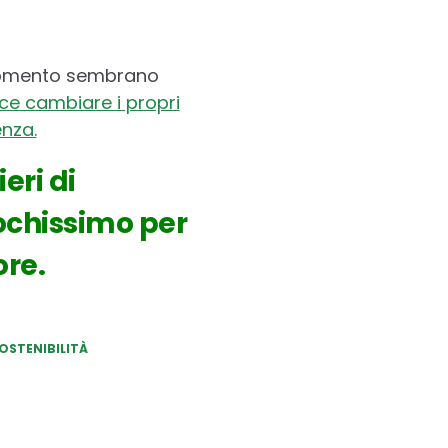
 momento sembrano
ce cambiare i propri
enza.
eri di
pochissimo per
ore.
OSTENIBILITÀ