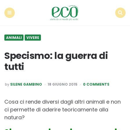
Econote
Menu
Search
ANIMALI
VIVERE
Specismo: la guerra di
tutti
POSTED
by
SILENE GAMBINO
18 GIUGNO 2015
0 COMMENTS
BY
Cosa ci rende diversi dagli altri animali e non
ci permette di aderire teoricamente alla
natura?