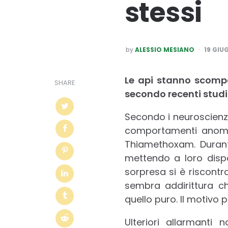
stessi
POSTED
by
ALESSIO MESIANO
19 GIU
BY
Le api stanno scompa
SHARE
secondo recenti studi 
Secondo i neuroscienzia
comportamenti anomali
Thiamethoxam. Durante
mettendo a loro dispo
sorpresa si è riscontr
sembra addirittura ch
quello puro. Il motivo
Ulteriori allarmanti n