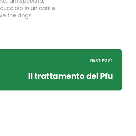
ta, antispecista,
cucciolo in un canile
ve the dogs.
NEXT POST
Il trattamento dei Pfu