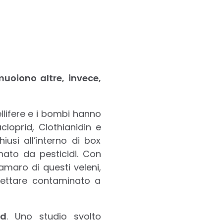
uoiono altre, invece,
ellifere e i bombi hanno
loprid, Clothianidin e
usi all’interno di box
nato da pesticidi. Con
amaro di questi veleni,
 nettare contaminato a
nd
. Uno studio svolto