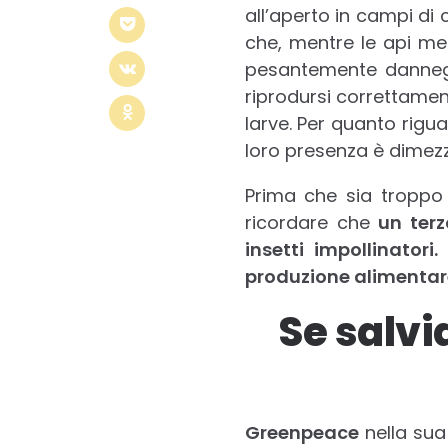
all’aperto in campi di 
che, mentre le api mel
pesantemente danneggi
riprodursi correttament
larve. Per quanto rigua
loro presenza è dimezz
Prima che sia troppo 
ricordare che
u
n terz
insetti impollinatori.
produzione alimentar
Se salvi
Greenpeace
nella sua