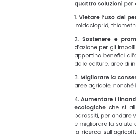
quattro soluzioni
per 
1.
Vietare l’uso dei pe
imidacloprid, thiametho
2.
Sostenere e promu
d’azione per gli impol
apportino benefici all’
delle colture, aree di i
3.
Migliorare la conse
aree agricole, nonché 
4.
Aumentare i finanzi
ecologiche
che si all
parassiti, per andare v
e migliorare la salute 
la ricerca sull’agrico