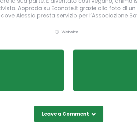
e la sua parte. È diventato così vegano, animalis
ivista. Approda su Econote.it grazie alla foto di un 
 dove Alessio presta servizio per l’Associazione Sa
Website
Leave a Comment