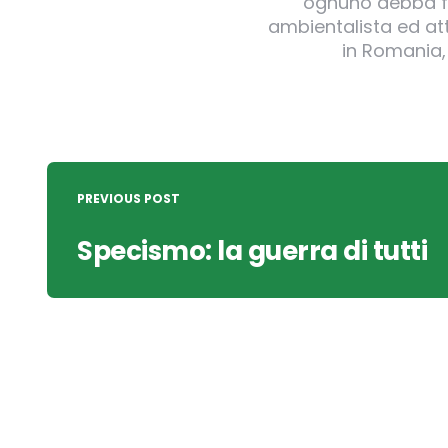
ognuno debba far
ambientalista ed att
in Romania,
Post
navigation
PREVIOUS POST
Specismo: la guerra di tutti