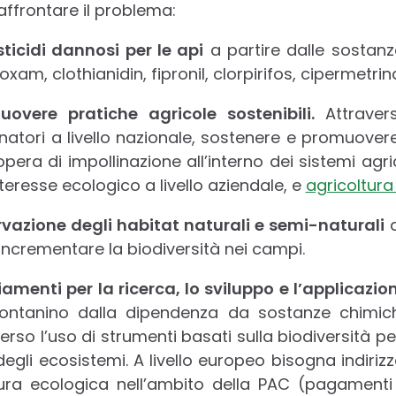
affrontare il problema:
sticidi dannosi per le api
a partire dalle sostan
xam, clothianidin, fipronil, clorpirifos, cipermetri
overe pratiche agricole sostenibili.
Attraver
linatori a livello nazionale, sostenere e promuover
opera di impollinazione all’interno dei sistemi agr
nteresse ecologico a livello aziendale, e
agricoltura
rvazione degli habitat naturali e semi-naturali
a
incrementare la biodiversità nei campi.
amenti per la ricerca, lo sviluppo e l’applicazio
ontanino dalla dipendenza da sostanze chimiche
erso l’uso di strumenti basati sulla biodiversità per
degli ecosistemi. A livello europeo bisogna indiri
ltura ecologica nell’ambito della PAC (pagamenti 