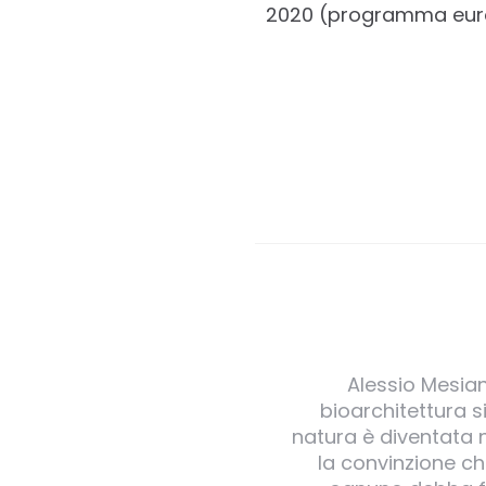
2020 (programma euro
Alessio Mesian
bioarchitettura si
natura è diventata n
la convinzione c