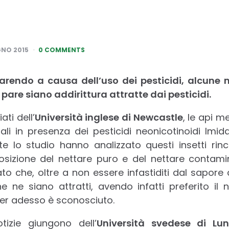
GNO 2015
0 COMMENTS
rendo a causa dell’uso dei pesticidi, alcune m
pare siano addirittura attratte dai pesticidi.
ti dell’
Università inglese di Newcastle
, le api m
 in presenza dei pesticidi neonicotinoidi Imidac
 lo studio hanno analizzato questi insetti rinchi
sizione del nettare puro e del nettare contami
ato che, oltre a non essere infastiditi dal sapore 
e ne siano attratti, avendo infatti preferito il
 per adesso è sconosciuto.
otizie giungono dell’
Università svedese di Lu