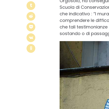
Orgosolo, ha conseguito
Scuola di Conservazione
che indicativo : “I mu
comprendere le difficol
che tali testimonianze 
sostando o di passagg