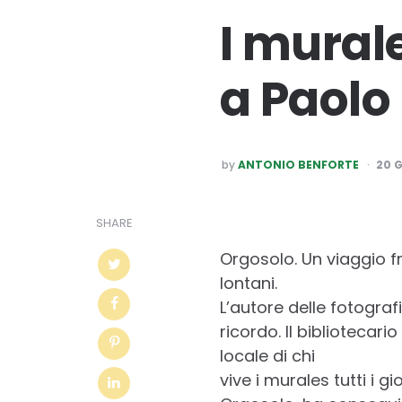
I murale
a Paolo 
POSTED
by
ANTONIO BENFORTE
20 
BY
SHARE
Orgosolo. Un viaggio fr
lontani.
L’autore delle fotografi
ricordo. Il bibliotecar
locale di chi
vive i murales tutti i 