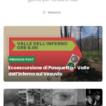
Website
Post
navigation
PREVIOUS POST
Ecoescursione di Pasquetta - Valle
dell’Inferno sul Vesuvio