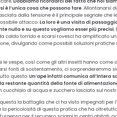
ccare.
Dobbiamo ricordarci del fatto che noi siamo
si è l’unica cosa che possono fare
. Allontanarsi
asciata dalla tensione è il principale segnale che l
ossibile attacco.
La loro è una visita di passagg
te nulla e su questo vogliamo esser più precisi.
L
 da caldo torrido e scarsi rovesci ha amplificato u
zione, divulgando come possibili soluzioni pratich
 le vespe, così come gli altri insetti hanno come d
arsi fonti di sostentamento, ci sorprenderemmo s
tutto questo.
Un’ape infatti comunica all’intera s
 la restante quantità della fonte di alimentazion
 cucchiaio di acqua e zucchero lasciato sul nostr
questa la battaglia che ci ha visto impegnati per l’
la pericolosità di questa pratica che ha oltretutto 
urgenza per il recupero sciami in centri abitati, pa