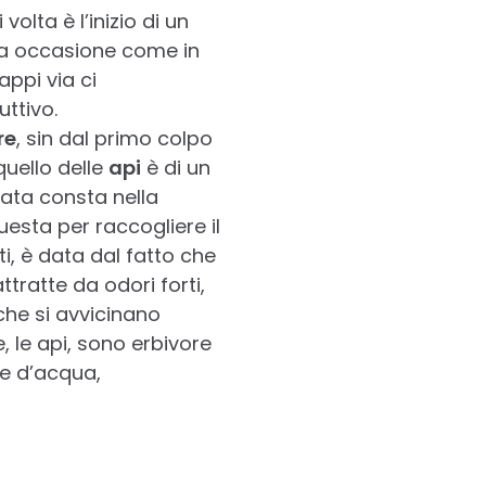
lta è l’inizio di un
ta occasione come in
appi via ci
ttivo.
re
, sin dal primo colpo
quello delle
api
è di un
iata consta nella
uesta per raccogliere il
ti, è data dal fatto che
ttratte da odori forti,
che si avvicinano
 le api, sono erbivore
he d’acqua,