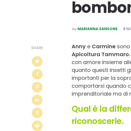
bombon
POSTED
by
MARIANNA SANSONE
8 N
BY
Anny
e
Carmine
sono 
SHARE
Apicoltura Tammaro
con amore insieme alle
quanto questi insetti 
importanti per la sop
comportarsi quando ci s
imprenditoriale ma di 
Qual è la diff
riconoscerle.