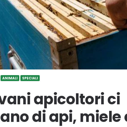
ANIMALI
SPECIALI
ani apicoltori ci
ano di api, miele 