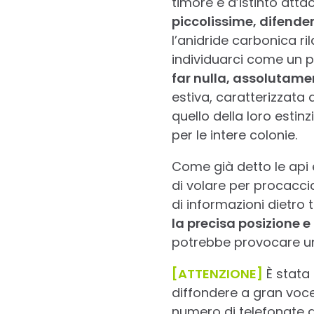
timore e d’istinto atta
piccolissime, difender
l’anidride carbonica ril
individuarci come un p
far nulla, assolutamen
estiva, caratterizzata
quello della loro estin
per le intere colonie.
Come già detto le api e
di volare per procacci
di informazioni dietro 
la precisa posizione e
potrebbe provocare un
[ATTENZIONE]
È stata 
diffondere a gran voce 
numero di telefonate d’