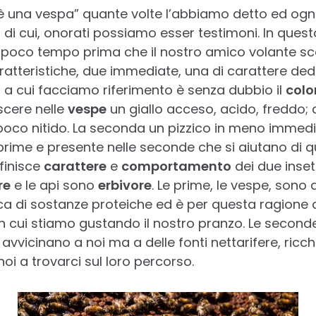
 una vespa” quante volte l’abbiamo detto ed ogni vo
di cui, onorati possiamo esser testimoni. In ques
ha poco tempo prima che il nostro amico volante sc
atteristiche, due immediate, una di carattere dedu
a a cui facciamo riferimento è senza dubbio il
colo
scere nelle
vespe
un giallo acceso, acido, freddo; 
, poco nitido. La seconda un pizzico in meno immed
 prime e presente nelle seconde che si aiutano di q
efinisce
carattere
e
comportamento
dei due inset
re
e le api sono
erbivore
. Le prime, le vespe, sono a
ca di sostanze proteiche ed è per questa ragione 
 cui stiamo gustando il nostro pranzo. Le seconde,
avvicinano a noi ma a delle fonti nettarifere, ricc
i a trovarci sul loro percorso.