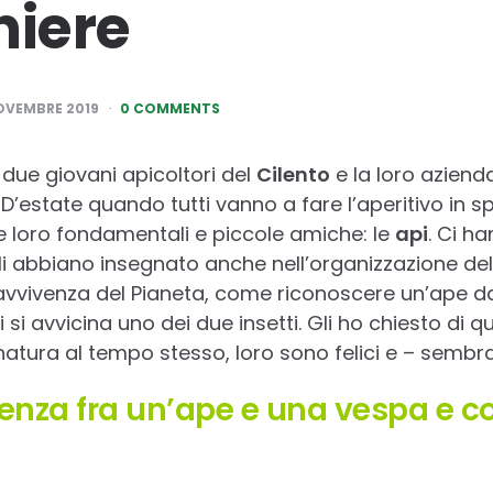
iere
OVEMBRE 2019
0 COMMENTS
due giovani apicoltori del
Cilento
e la loro aziend
.
D’estate quando tutti vanno a fare l’aperitivo in s
 loro fondamentali e piccole amiche: le
api
. Ci h
gli abbiano insegnato anche nell’organizzazione de
ravvivenza del Pianeta, come riconoscere un’ape 
i avvicina uno dei due insetti. Gli ho chiesto di q
natura al tempo stesso, loro sono felici e – sembra
erenza fra un’ape e una vespa e 