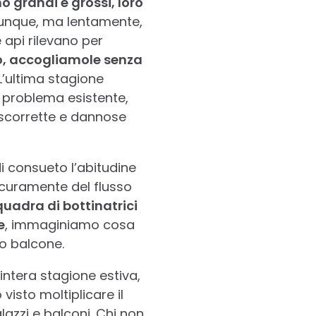
 grandi e grossi, loro
 dunque, ma lentamente,
e api rilevano per
io, accogliamole senza
’ultima stagione
n problema esistente,
e scorrette e dannose
i consueto l’abitudine
icuramente del flusso
quadra di bottinatrici
e
, immaginiamo cosa
o balcone.
intera stagione estiva,
visto moltiplicare il
lazzi e balconi. Chi non