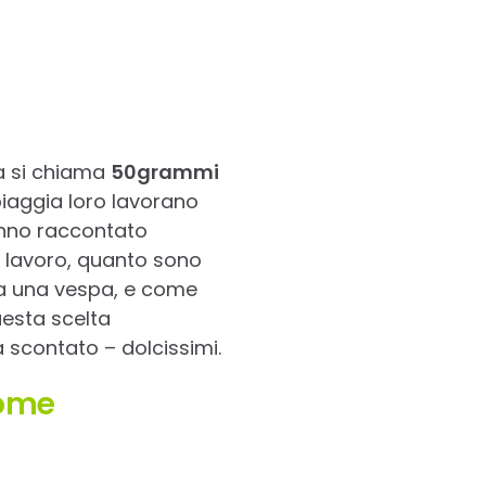
a si chiama
50grammi
piaggia loro lavorano
anno raccontato
l lavoro, quanto sono
da una vespa, e come
uesta scelta
 scontato – dolcissimi.
come