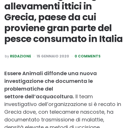
allevamenti ittici in
Grecia, paese da cui
proviene gran parte del
pesce consumato in Italia
POSTED
by
REDAZIONE
15 GENNAIO 2020
0 COMMENTS
BY
Essere Animali diffonde una nuova
investigazione che documenta le
problematiche del
settore
dell’acquacoltura.
Il team
investigativo dell’organizzazione si è recato in
Grecia dove, con telecamere nascoste, ha
documentato trasmissione di malattie,
densità elevate e metodi di uccisione