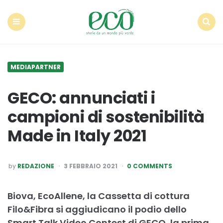
Econote
Menu
Search
MEDIAPARTNER
GECO: annunciati i
campioni di sostenibilità
Made in Italy 2021
POSTED
by
REDAZIONE
3 FEBBRAIO 2021
0 COMMENTS
BY
Biova, EcoAllene, la Cassetta di cottura
Filo&Fibra si aggiudicano il podio dello
Smart Talk Video Contest di GECO, la prima