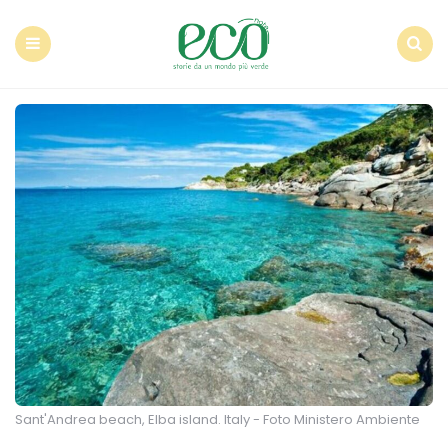
Econote
Menu
Search
Sant'Andrea beach, Elba island. Italy - Foto Ministero Ambiente