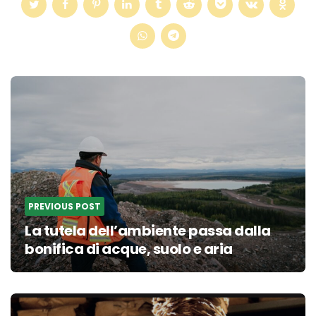
Post
navigation
PREVIOUS POST
La tutela dell’ambiente passa dalla
bonifica di acque, suolo e aria