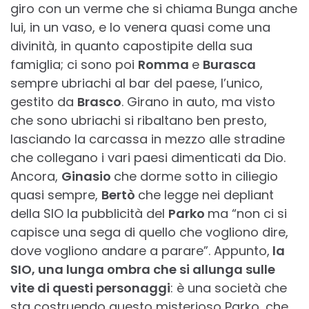
giro con un verme che si chiama Bunga anche
lui, in un vaso, e lo venera quasi come una
divinità, in quanto capostipite della sua
famiglia; ci sono poi
Romma
e
Burasca
sempre ubriachi al bar del paese, l’unico,
gestito da
Brasco
. Girano in auto, ma visto
che sono ubriachi si ribaltano ben presto,
lasciando la carcassa in mezzo alle stradine
che collegano i vari paesi dimenticati da Dio.
Ancora,
Ginasio
che dorme sotto in ciliegio
quasi sempre,
Bertò
che legge nei depliant
della SIO la pubblicità del
Parko
ma “non ci si
capisce una sega di quello che vogliono dire,
dove vogliono andare a parare”. Appunto,
la
SIO, una lunga ombra che si allunga sulle
vite di questi personaggi
: è una società che
sta costruendo questo misterioso Parko, che