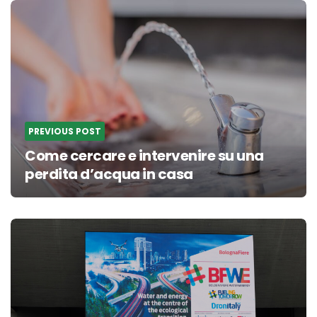
Post
navigation
PREVIOUS POST
Come cercare e intervenire su una
perdita d’acqua in casa