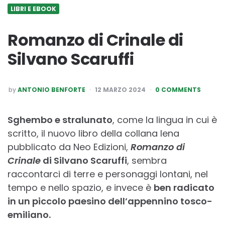
LIBRI E EBOOK
Romanzo di Crinale di
Silvano Scaruffi
POSTED
by
ANTONIO BENFORTE
12 MARZO 2024
0 COMMENTS
BY
Sghembo e stralunato
, come la lingua in cui è
scritto, il nuovo libro della collana Iena
pubblicato da Neo Edizioni,
Romanzo di
Crinale
di Silvano Scaruffi
, sembra
raccontarci di terre e personaggi lontani, nel
tempo e nello spazio, e invece è
ben radicato
in un piccolo paesino dell’appennino tosco-
emiliano.