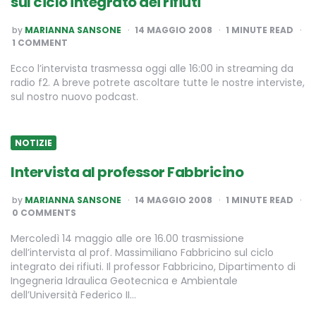
sul ciclo integrato dei rifiuti
POSTED
by
MARIANNA SANSONE
14 MAGGIO 2008
1
MINUTE READ
BY
1 COMMENT
Ecco l’intervista trasmessa oggi alle 16:00 in streaming da
radio f2. A breve potrete ascoltare tutte le nostre interviste,
sul nostro nuovo podcast.
NOTIZIE
Intervista al professor Fabbricino
POSTED
by
MARIANNA SANSONE
14 MAGGIO 2008
1
MINUTE READ
BY
0 COMMENTS
Mercoledì 14 maggio alle ore 16.00 trasmissione
dell’intervista al prof. Massimiliano Fabbricino sul ciclo
integrato dei rifiuti. Il professor Fabbricino, Dipartimento di
Ingegneria Idraulica Geotecnica e Ambientale
dell’Università Federico II…