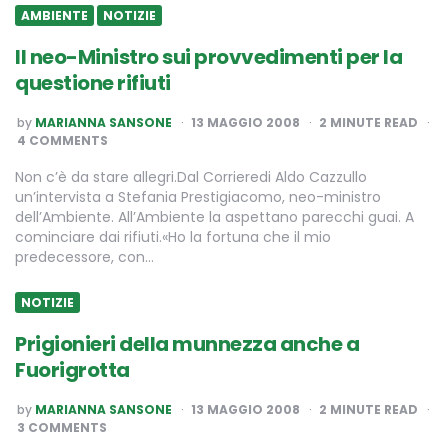
AMBIENTE
NOTIZIE
Il neo-Ministro sui provvedimenti per la
questione rifiuti
POSTED
by
MARIANNA SANSONE
13 MAGGIO 2008
2
MINUTE READ
BY
4 COMMENTS
Non c’è da stare allegri.Dal Corrieredi Aldo Cazzullo
un’intervista a Stefania Prestigiacomo, neo-ministro
dell’Ambiente. All’Ambiente la aspettano parecchi guai. A
cominciare dai rifiuti.«Ho la fortuna che il mio
predecessore, con…
NOTIZIE
Prigionieri della munnezza anche a
Fuorigrotta
POSTED
by
MARIANNA SANSONE
13 MAGGIO 2008
2
MINUTE READ
BY
3 COMMENTS