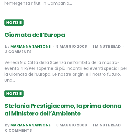
l’emergenza rifiuti in Campania…
NOTIZIE
Giornata dell’Europa
POSTED
by
MARIANNA SANSONE
8 MAGGIO 2008
1
MINUTE READ
BY
2 COMMENTS
Venedì 9 a Città della Scienza nell’ambito della mostra-
evento 4 R/Per saperne di più incontri ed eventi speciali per
la Giornata dell’Europa. Le nostre origini e il nostro futuro.
Una…
NOTIZIE
Stefania Prestigiacomo, la prima donna
al Ministero dell’Ambiente
POSTED
by
MARIANNA SANSONE
8 MAGGIO 2008
1
MINUTE READ
BY
0 COMMENTS