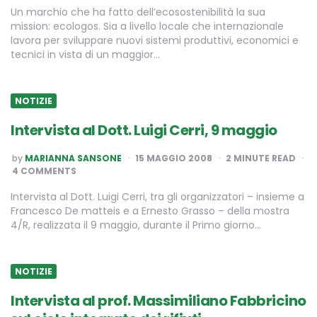
Un marchio che ha fatto dell’ecosostenibilità la sua
mission: ecologos. Sia a livello locale che internazionale
lavora per sviluppare nuovi sistemi produttivi, economici e
tecnici in vista di un maggior…
NOTIZIE
Intervista al Dott. Luigi Cerri, 9 maggio
POSTED
by
MARIANNA SANSONE
15 MAGGIO 2008
2
MINUTE READ
BY
4 COMMENTS
Intervista al Dott. Luigi Cerri, tra gli organizzatori – insieme a
Francesco De matteis e a Ernesto Grasso – della mostra
4/R, realizzata il 9 maggio, durante il Primo giorno…
NOTIZIE
Intervista al prof. Massimiliano Fabbricino