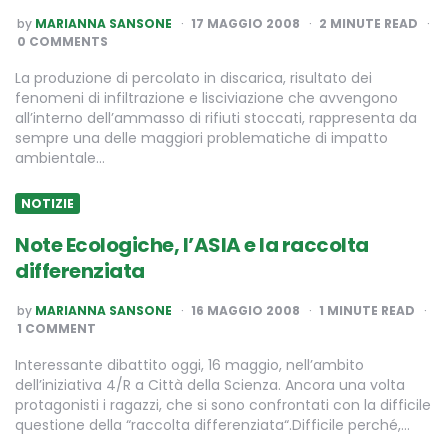
POSTED
by
MARIANNA SANSONE
17 MAGGIO 2008
2
MINUTE READ
BY
0 COMMENTS
La produzione di percolato in discarica, risultato dei
fenomeni di infiltrazione e lisciviazione che avvengono
all’interno dell’ammasso di rifiuti stoccati, rappresenta da
sempre una delle maggiori problematiche di impatto
ambientale…
NOTIZIE
Note Ecologiche, l’ASIA e la raccolta
differenziata
POSTED
by
MARIANNA SANSONE
16 MAGGIO 2008
1
MINUTE READ
BY
1 COMMENT
Interessante dibattito oggi, 16 maggio, nell’ambito
dell’iniziativa 4/R a Città della Scienza. Ancora una volta
protagonisti i ragazzi, che si sono confrontati con la difficile
questione della “raccolta differenziata“.Difficile perché,…