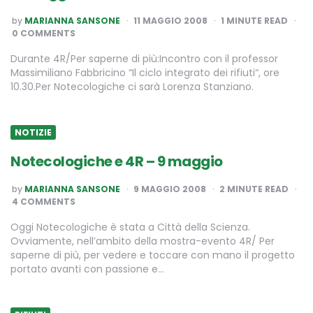
POSTED
by
MARIANNA SANSONE
11 MAGGIO 2008
1
MINUTE READ
BY
0 COMMENTS
Durante 4R/Per saperne di più:Incontro con il professor
Massimiliano Fabbricino “Il ciclo integrato dei rifiuti“, ore
10.30.Per Notecologiche ci sarà Lorenza Stanziano.
NOTIZIE
Notecologiche e 4R – 9 maggio
POSTED
by
MARIANNA SANSONE
9 MAGGIO 2008
2
MINUTE READ
BY
4 COMMENTS
Oggi Notecologiche è stata a Città della Scienza.
Ovviamente, nell’ambito della mostra-evento 4R/ Per
saperne di più, per vedere e toccare con mano il progetto
portato avanti con passione e…