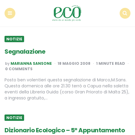
Econote
Menu
Search
NOTIZIE
Segnalazione
POSTED
by
MARIANNA SANSONE
18 MAGGIO 2008
1
MINUTE READ
BY
0 COMMENTS
Posto ben volentieri questa segnalazione di Marco,M.Sans.
Questa domenica alle ore 21.30 terrò a Capua nella saletta
eventi della Libreria Guida (corso Gran Priorato di Malta 25),
a ingresso gratuito,…
NOTIZIE
Dizionario Ecologico – 5° Appuntamento