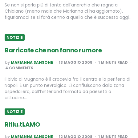
Se non si parla più di tanto dell’anarchia che regna a
Chiaiano (meno male che Marianna ci ha aggiornato),
figuriamoci se si farà cenno a quello che è successo oggi…
NOTIZIE
Barricate che non fanno rumore
POSTED
by
MARIANNA SANSONE
13 MAGGIO 2008
1
MINUTE READ
BY
4 COMMENTS
Il bivio di Mugnano è il crocevia fra il centro e la periferia di
Napoli. È un punto nevralgico. Lì confluiscono dalla zona
ospedaliera, dall’hinterland formato da paesetti o
cittadine…
NOTIZIE
Rifiu.ti.AMO
POSTED
by
MARIANNA SANSONE
12 MAGGIO 2008
1
MINUTE READ