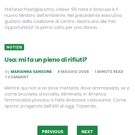
Stefania Prestigiacomo, classe ’66 nata a Siracusa è il
nuovo Ministro dell’Ambiente. Nel precedente esecutivo
guidato dalla coalizione di centro-destra era alle Pari
Opportunità.E’ la prima volta per una donna…
NOTIZIE
Usa: mi fa un pieno di rifiuti?
POSTED
by
MARIANNA SANSONE
8 MAGGIO 2008
1
MINUTE READ
BY
1 COMMENT
Mentre qui non si sa dove metterla, dove ammassarla, se e
come bruciarla, stoccarla, eliminarla, in America
l’immondizia provano a farla diventare carburante. Come
riporta un’agenzia dell’AGI di oggi, “l’azienda…
Paginazione
degli
PREVIOUS
NEXT