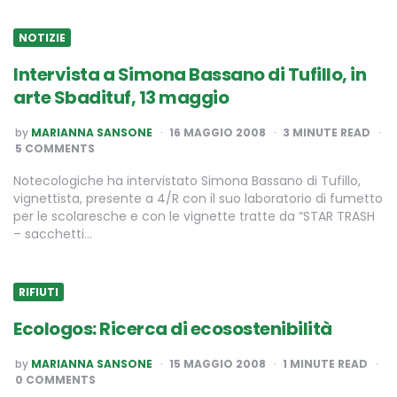
NOTIZIE
Intervista a Simona Bassano di Tufillo, in
arte Sbadituf, 13 maggio
POSTED
by
MARIANNA SANSONE
16 MAGGIO 2008
3
MINUTE READ
BY
5 COMMENTS
Notecologiche ha intervistato Simona Bassano di Tufillo,
vignettista, presente a 4/R con il suo laboratorio di fumetto
per le scolaresche e con le vignette tratte da “STAR TRASH
– sacchetti…
RIFIUTI
Ecologos: Ricerca di ecosostenibilità
POSTED
by
MARIANNA SANSONE
15 MAGGIO 2008
1
MINUTE READ
BY
0 COMMENTS