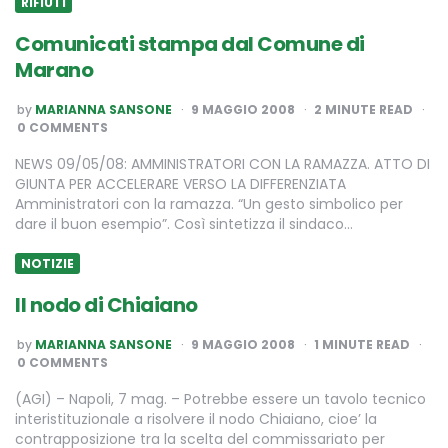
RIFIUTI
Comunicati stampa dal Comune di
Marano
POSTED
by
MARIANNA SANSONE
9 MAGGIO 2008
2
MINUTE READ
BY
0 COMMENTS
NEWS 09/05/08: AMMINISTRATORI CON LA RAMAZZA. ATTO DI
GIUNTA PER ACCELERARE VERSO LA DIFFERENZIATA
Amministratori con la ramazza. “Un gesto simbolico per
dare il buon esempio”. Così sintetizza il sindaco…
NOTIZIE
Il nodo di Chiaiano
POSTED
by
MARIANNA SANSONE
9 MAGGIO 2008
1
MINUTE READ
BY
0 COMMENTS
(AGI) – Napoli, 7 mag. – Potrebbe essere un tavolo tecnico
interistituzionale a risolvere il nodo Chiaiano, cioe’ la
contrapposizione tra la scelta del commissariato per