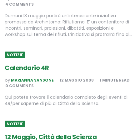
BY
4 COMMENTS
Domani 13 maggio partirà un’interessante iniziativa
promossa da Archintorno: Rifiutiamo. E’ un contenitore di
incontri, seminari, proiezioni, dibattiti, esposizioni e
workshop sul tema dei rifiuti. L’iniziativa si protrarrà fino al…
NOTIZIE
Calendario 4R
POSTED
by
MARIANNA SANSONE
12 MAGGIO 2008
1
MINUTE READ
BY
0 COMMENTS
Qui potete trovare il calendario completo degli eventi di
4R/per saperne di più di Città della Scienza.
NOTIZIE
12 Maggio, Città della Scienza