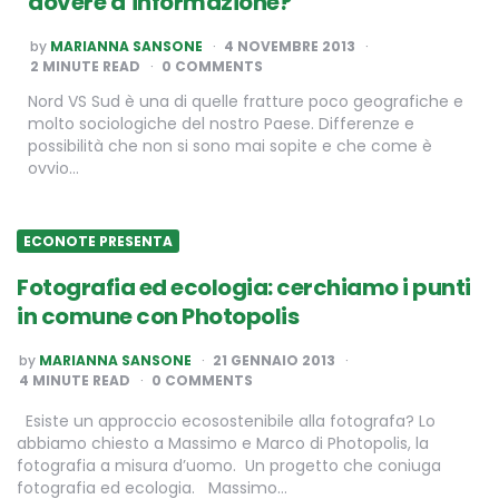
dovere d’informazione?
POSTED
by
MARIANNA SANSONE
4 NOVEMBRE 2013
BY
2
MINUTE READ
0 COMMENTS
Nord VS Sud è una di quelle fratture poco geografiche e
molto sociologiche del nostro Paese. Differenze e
possibilità che non si sono mai sopite e che come è
ovvio…
ECONOTE PRESENTA
Fotografia ed ecologia: cerchiamo i punti
in comune con Photopolis
POSTED
by
MARIANNA SANSONE
21 GENNAIO 2013
BY
4
MINUTE READ
0 COMMENTS
Esiste un approccio ecosostenibile alla fotografa? Lo
abbiamo chiesto a Massimo e Marco di Photopolis, la
fotografia a misura d’uomo. Un progetto che coniuga
fotografia ed ecologia. Massimo…