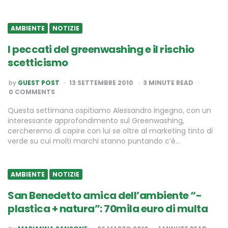
AMBIENTE
NOTIZIE
I peccati del greenwashing e il rischio
scetticismo
POSTED
by
GUEST POST
13 SETTEMBRE 2010
3
MINUTE READ
BY
0 COMMENTS
Questa settimana ospitiamo Alessandro Ingegno, con un
interessante approfondimento sul Greenwashing,
cercheremo di capire con lui se oltre al marketing tinto di
verde su cui molti marchi stanno puntando c’è…
AMBIENTE
NOTIZIE
San Benedetto amica dell’ambiente “-
plastica + natura”: 70mila euro di multa
POSTED