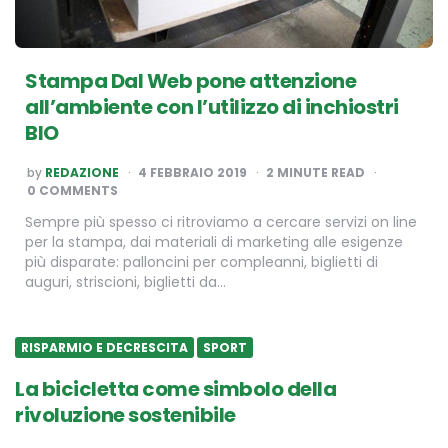
Stampa Dal Web pone attenzione
all’ambiente con l’utilizzo di inchiostri
BIO
POSTED
by
REDAZIONE
4 FEBBRAIO 2019
2
MINUTE READ
BY
0 COMMENTS
Sempre più spesso ci ritroviamo a cercare servizi on line
per la stampa, dai materiali di marketing alle esigenze
più disparate: palloncini per compleanni, biglietti di
auguri, striscioni, biglietti da…
RISPARMIO E DECRESCITA
SPORT
La bicicletta come simbolo della
rivoluzione sostenibile