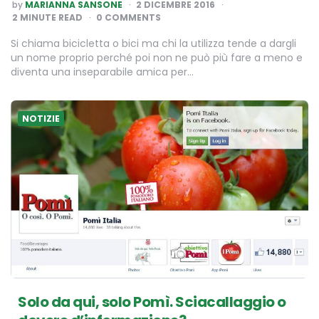
POSTED
by
MARIANNA SANSONE
2 DICEMBRE 2016
BY
2
MINUTE READ
0 COMMENTS
Si chiama bicicletta o bici ma chi la utilizza tende a dargli
un nome proprio perché poi non ne può più fare a meno e
diventa una inseparabile amica per…
NOTIZIE
Solo da qui, solo Pomì. Sciacallaggio o