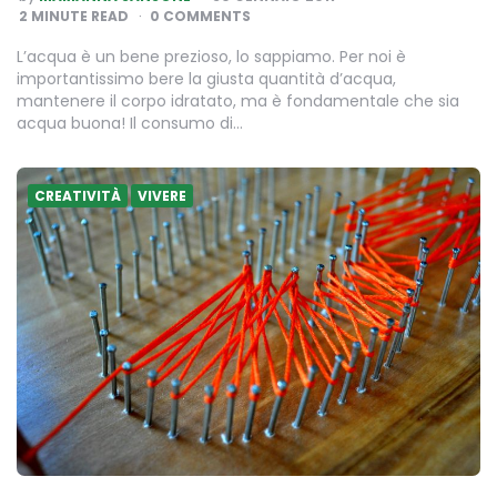
BY
2
MINUTE READ
0 COMMENTS
L’acqua è un bene prezioso, lo sappiamo. Per noi è
importantissimo bere la giusta quantità d’acqua,
mantenere il corpo idratato, ma è fondamentale che sia
acqua buona! Il consumo di…
CREATIVITÀ
VIVERE