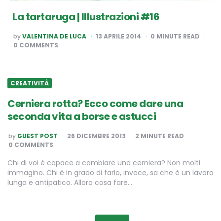
La tartaruga | Illustrazioni #16
POSTED
by
VALENTINA DE LUCA
13 APRILE 2014
0
MINUTE READ
BY
0 COMMENTS
CREATIVITÀ
Cerniera rotta? Ecco come dare una
seconda vita a borse e astucci
POSTED
by
GUEST POST
26 DICEMBRE 2013
2
MINUTE READ
BY
0 COMMENTS
Chi di voi è capace a cambiare una cerniera? Non molti
immagino. Chi è in grado di farlo, invece, sa che è un lavoro
lungo e antipatico. Allora cosa fare…
Paginazione