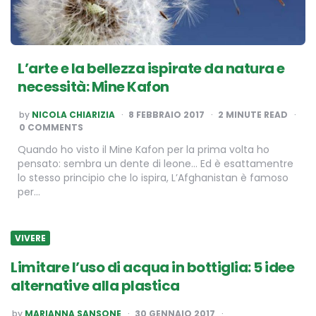
L’arte e la bellezza ispirate da natura e
necessità: Mine Kafon
POSTED
by
NICOLA CHIARIZIA
8 FEBBRAIO 2017
2
MINUTE READ
BY
0 COMMENTS
Quando ho visto il Mine Kafon per la prima volta ho
pensato: sembra un dente di leone… Ed è esattamentre
lo stesso principio che lo ispira, L’Afghanistan è famoso
per…
VIVERE
Limitare l’uso di acqua in bottiglia: 5 idee
alternative alla plastica
POSTED
by
MARIANNA SANSONE
30 GENNAIO 2017