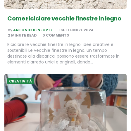
Come riciclare vecchie finestre in legno
POSTED
by
ANTONIO BENFORTE
1 SETTEMBRE 2024
BY
2
MINUTE READ
0 COMMENTS
Riciclare le vecchie finestre in legno: idee creative e
sostenibili Le vecchie finestre in legno, un tempo
destinate alla discarica, possono essere trasformate in
elementi d’arredo unici e originali, dando…
CREATIVITÀ