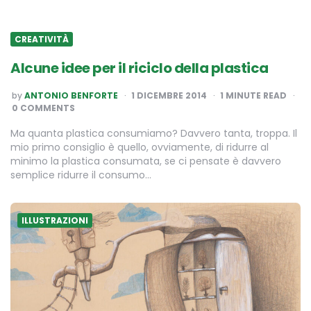
CREATIVITÀ
Alcune idee per il riciclo della plastica
POSTED
by
ANTONIO BENFORTE
1 DICEMBRE 2014
1
MINUTE READ
BY
0 COMMENTS
Ma quanta plastica consumiamo? Davvero tanta, troppa. Il
mio primo consiglio è quello, ovviamente, di ridurre al
minimo la plastica consumata, se ci pensate è davvero
semplice ridurre il consumo…
ILLUSTRAZIONI