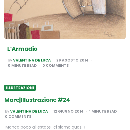
L’Armadio
POSTED
by
VALENTINA DE LUCA
29 AGOSTO 2014
BY
0
MINUTE READ
0 COMMENTS
ILLUSTRAZIONI
Mare|Illustrazione #24
POSTED
by
VALENTINA DE LUCA
12 GIUGNO 2014
1
MINUTE READ
BY
0 COMMENTS
Manca poco all’estate…ci siamo quasi!!