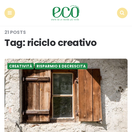
Econote
Menu
Search
21 POSTS
Tag:
riciclo creativo
CREATIVITÀ
RISPARMIO E DECRESCITA