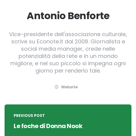
Antonio Benforte
Vice-presidente dell'associazione culturale,
scrive su Econote.it dal 2008. Giornalista e
social media manager, crede nelle
potenzialità della rete e in un mondo
migliore, e nel suo piccolo si impegna ogni
giorno per renderlo tale.
Website
Post
navigation
PREVIOUS POST
Le foche di Donna Nook