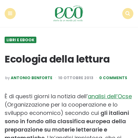
Econote
Menu
Search
LIBRI E EBOOK
Ecologia della lettura
POSTED
by
ANTONIO BENFORTE
10 OTTOBRE 2013
0 COMMENTS
BY
È di questi giorni la notizia dell’
analisi dell’Ocse
(Organizzazione per la cooperazione e lo
sviluppo economico) secondo cui
gli italiani
sono in fondo alla classifica europea della
preparazione su materie letterarie e
matematiche.
Un’analisi impietosa, che ci