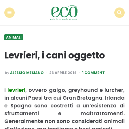
Econote
Menu
Search
ANIMALI
Levrieri, i cani oggetto
POSTED
by
ALESSIO MESIANO
23 APRILE 2014
1 COMMENT
BY
I
levrieri
, ovvero galgo, greyhound e lurcher,
in alcuni Paesi tra cui Gran Bretagna, Irlanda
e Spagna sono costretti a un’esistenza di
sfruttamenti e maltrattamenti.
Generalmente non sono considerati animali
d’affezione, ma bestiame o beni agricoli.