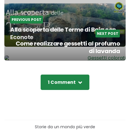
navigation
PREVIOUS POST
Alla scoperta delle Terme di Baia con
NEXT POST
Econote
Come realizzare gessetti al profumo
di lavanda
1 Comment
Storie da un mondo più verde