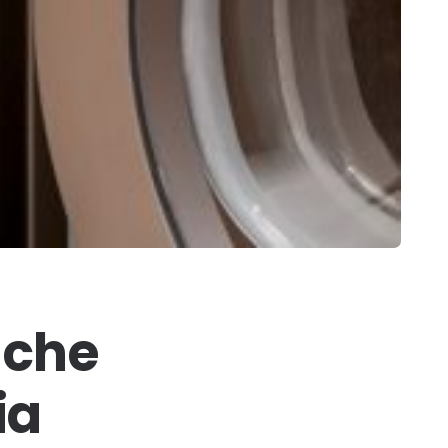
 che
ia