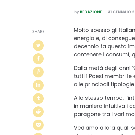
POSTED
by
REDAZIONE
31 GENNAIO 
BY
Molto spesso gli itali
SHARE
energia e, di conseguen
decennio fa questa im
contenere i consumi, 
Dalla metà degli anni ‘
tutti i Paesi membri l
alle principali tipolog
Allo stesso tempo, l’i
in maniera intuitiva i c
paragone tra i vari mod
Vediamo allora quali s