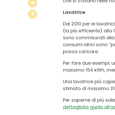
che si trovano nelle no
Lavatrice
Dal 2010 per le lavatri
(la più efficiente) all
sono commisurati alla c
consumi idrici sono “p
possa caricare.
Per fare due esempi: 
massimo 154 kWh, mentr
Una lavatrice più cap
stimato di massimo 218
Per saperne di più sull
dettagliata guida all’a