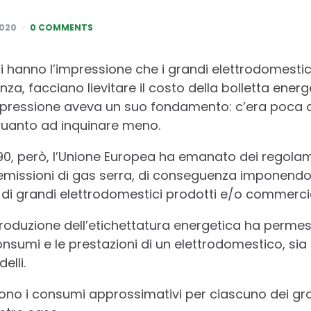
2020
0 COMMENTS
ani hanno l’impressione che i grandi elettrodomest
za, facciano lievitare il costo della bolletta energ
pressione aveva un suo fondamento: c’era poca a
quanto ad inquinare meno.
90, però, l’Unione Europea ha emanato dei regolame
e emissioni di gas serra, di conseguenza imponendo
ie di grandi elettrodomestici prodotti e/o commercial
ntroduzione dell’etichettatura energetica ha permes
onsumi e le prestazioni di un elettrodomestico, sia di
elli.
ono i consumi approssimativi per ciascuno dei gra