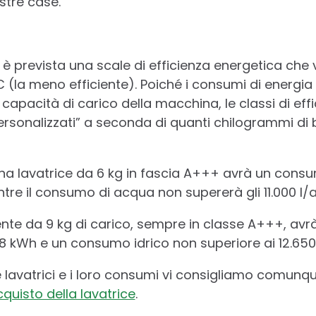
stre case.
ci è prevista una scale di efficienza energetica ch
a C (la meno efficiente). Poiché i consumi di energia
apacità di carico della macchina, le classi di effi
ersonalizzati” a seconda di quanti chilogrammi di 
una lavatrice da 6 kg in fascia A+++ avrà un cons
e il consumo di acqua non supererà gli 11.000 l/
iente da 9 kg di carico, sempre in classe A+++, a
 kWh e un consumo idrico non superiore ai 12.650
e lavatrici e i loro consumi vi consigliamo comunqu
cquisto della lavatrice
.