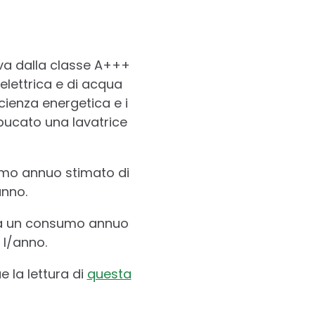
e va dalla classe A+++
 elettrica e di acqua
cienza energetica e i
bucato una lavatrice
umo annuo stimato di
anno.
vrà un consumo annuo
 l/anno.
e la lettura di
questa