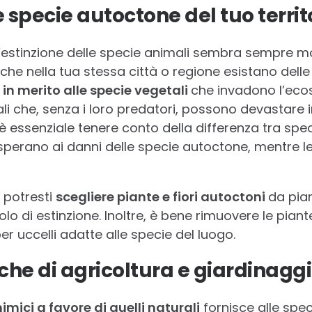
e specie autoctone del tuo territ
ll’estinzione delle specie animali sembra sempre mo
he nella tua stessa città o regione esistano delle
 in merito alle specie vegetali
che invadono l’eco
li che, senza i loro predatori, possono devastare 
a è essenziale tenere conto della differenza tra spe
sperano ai danni delle specie autoctone, mentre l
 potresti
scegliere piante e fiori autoctoni
da pian
icolo di estinzione. Inoltre, è bene rimuovere le pian
r uccelli adatte alle specie del luogo.
iche di agricoltura e giardinaggi
himici a favore di quelli naturali
fornisce alle speci