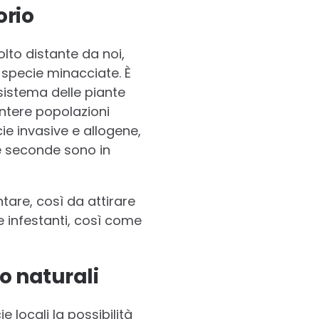
orio
lto distante da noi,
 specie minacciate. È
sistema delle piante
intere popolazioni
cie invasive e allogene,
e seconde sono in
tare, così da attirare
te infestanti, così come
o naturali
e locali la possibilità