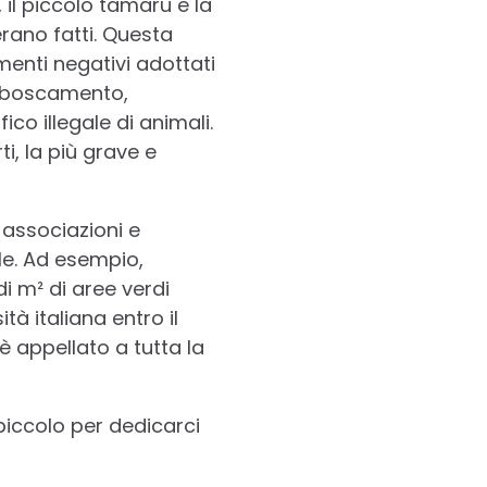
il piccolo tamarù e la
erano fatti. Questa
enti negativi adottati
isboscamento,
co illegale di animali.
, la più grave e
associazioni e
ale. Ad esempio,
i m² di aree verdi
ità italiana entro il
è appellato a tutta la
piccolo per dedicarci