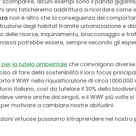
 scomparire, alcuni esempi sono il panda gigante, 
chi anni faticheremo addirittura a ricordare come 
nza
non è altro che la conseguenza dei comportam
truzione degli habitat tramite urbanizzazione e d
delle risorse, inquinamento, bracconaggio e traffi
 massa potrebbe essere, sempre secondo gli esperti
ve per la tutela ambientale
che coinvolgono diverse 
o di fare della sostenibilità il loro focus princip
 il WWF nella riqualificazione di circa 1.000.000 d
itorio italiano, così da tutelare il 30% della biodivers
deve venire anche dai singoli, e il WWF più volte si 
per motivare a cambiare nostre abitudini.
zioni virtuose possiamo intraprendere nel nostro 