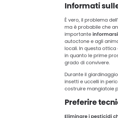
Informati sull
È vero, il problema de
ma è probabile che anc
importante
informarsi
autoctone e agli anima
locali. In questa ottic
in quanto le prime pro
grado di convivere.
Durante il giardinaggio
insetti e uccelli in per
costruire mangiatoie pe
Preferire tecn
Eliminare i pesticidi c