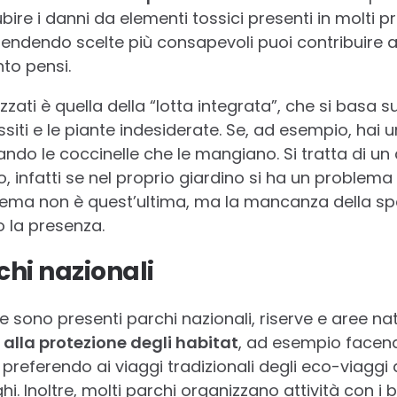
ire i danni da elementi tossici presenti in molti pr
rendendo scelte più consapevoli puoi contribuire a
to pensi.
zzati è quella della “lotta integrata”, che si basa s
iti e le piante indesiderate. Se, ad esempio, hai un
ando le coccinelle che le mangiano. Si tratta di un
o, infatti se nel proprio giardino si ha un problem
lema non è quest’ultima, ma la mancanza della sp
o la presenza.
hi nazionali
e sono presenti parchi nazionali, riserve e aree nat
 alla protezione degli habitat
, ad esempio facend
referendo ai viaggi tradizionali degli eco-viaggi a
i. Inoltre, molti parchi organizzano attività con i b