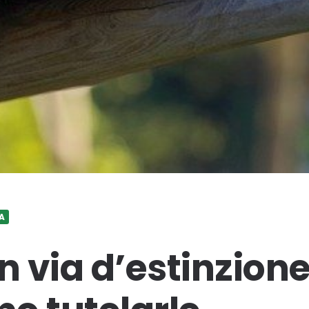
A
in via d’estinzion