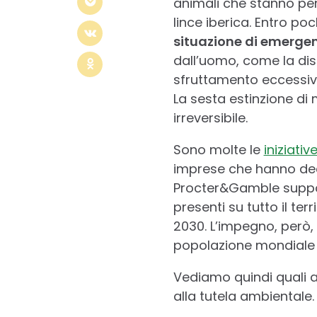
animali che stanno per
lince iberica. Entro po
situazione di emerge
dall’uomo, come la dis
sfruttamento eccessivo 
La sesta estinzione di
irreversibile.
Sono molte le
iniziati
imprese che hanno decis
Procter&Gamble supporta
presenti su tutto il terr
2030. L’impegno, però, 
popolazione mondiale 
Vediamo quindi quali a
alla tutela ambientale.