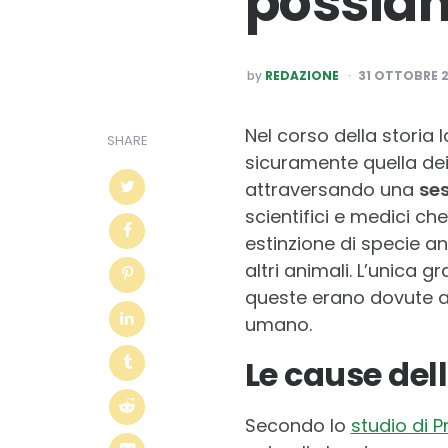
possiam
POSTED
by
REDAZIONE
31 OTTOBRE 2
BY
Nel corso della storia l
SHARE
sicuramente quella dei
attraversando una
ses
scientifici e medici ch
estinzione di specie a
altri animali. L’unica 
queste erano dovute a 
umano.
Le cause del
Secondo lo
studio di 