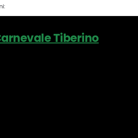
ni:
I Carnevale Tiberino