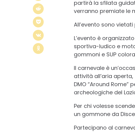
partirà la sfilata guid
verranno premiate le ma
All’evento sono vietati 
L’evento è organizzato
sportiva-ludico e moto
gommoni e SUP colorat
Il carnevale è un’occas
attività all’aria apert
DMO “Around Rome” per 
archeologiche del Lazio
Per chi volesse scender
un gommone da Disce
Partecipano al carneva