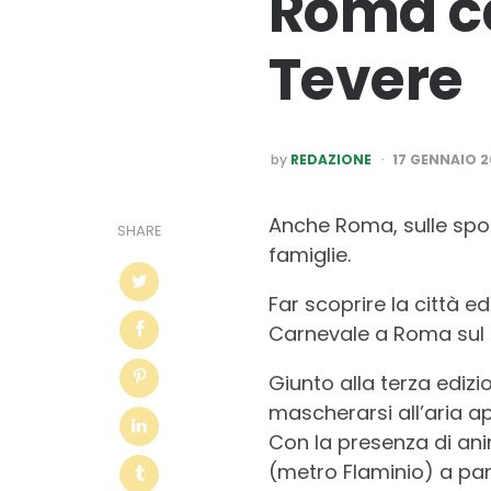
Roma ca
Tevere
POSTED
by
REDAZIONE
17 GENNAIO 
BY
Anche Roma, sulle spond
SHARE
famiglie.
Far scoprire la città ed
Carnevale a Roma sul 
Giunto alla terza edizi
mascherarsi all’aria a
Con la presenza di ani
(metro Flaminio) a part