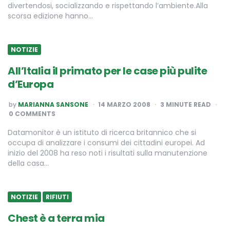
divertendosi, socializzando e rispettando l’ambiente.Alla
scorsa edizione hanno…
NOTIZIE
All’Italia il primato per le case più pulite
d’Europa
POSTED
by
MARIANNA SANSONE
14 MARZO 2008
3
MINUTE READ
BY
0 COMMENTS
Datamonitor è un istituto di ricerca britannico che si
occupa di analizzare i consumi dei cittadini europei. Ad
inizio del 2008 ha reso noti i risultati sulla manutenzione
della casa…
NOTIZIE
RIFIUTI
Chest è a terra mia