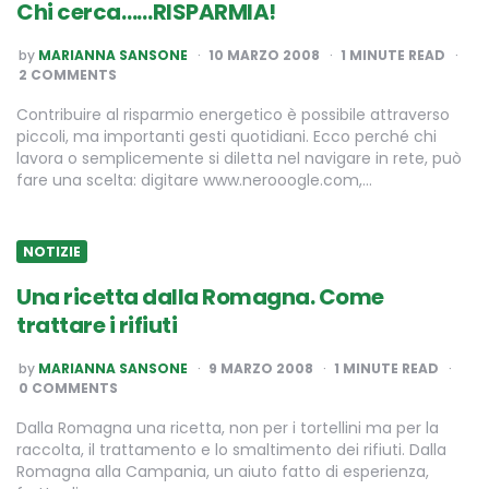
Chi cerca……RISPARMIA!
POSTED
by
MARIANNA SANSONE
10 MARZO 2008
1
MINUTE READ
BY
2 COMMENTS
Contribuire al risparmio energetico è possibile attraverso
piccoli, ma importanti gesti quotidiani. Ecco perché chi
lavora o semplicemente si diletta nel navigare in rete, può
fare una scelta: digitare www.nerooogle.com,…
NOTIZIE
Una ricetta dalla Romagna. Come
trattare i rifiuti
POSTED
by
MARIANNA SANSONE
9 MARZO 2008
1
MINUTE READ
BY
0 COMMENTS
Dalla Romagna una ricetta, non per i tortellini ma per la
raccolta, il trattamento e lo smaltimento dei rifiuti. Dalla
Romagna alla Campania, un aiuto fatto di esperienza,