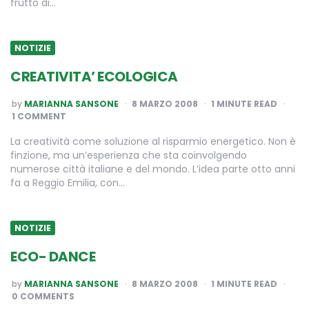
frutto di…
NOTIZIE
CREATIVITA’ ECOLOGICA
POSTED
by
MARIANNA SANSONE
8 MARZO 2008
1
MINUTE READ
BY
1 COMMENT
La creatività come soluzione al risparmio energetico. Non è
finzione, ma un’esperienza che sta coinvolgendo
numerose città italiane e del mondo. L’idea parte otto anni
fa a Reggio Emilia, con…
NOTIZIE
ECO- DANCE
POSTED
by
MARIANNA SANSONE
8 MARZO 2008
1
MINUTE READ
BY
0 COMMENTS