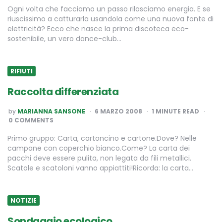
Ogni volta che facciamo un passo rilasciamo energia. E se
riuscissimo a catturarla usandola come una nuova fonte di
elettricità? Ecco che nasce la prima discoteca eco-
sostenibile, un vero dance-club…
RIFIUTI
Raccolta differenziata
POSTED
by
MARIANNA SANSONE
6 MARZO 2008
1
MINUTE READ
BY
0 COMMENTS
Primo gruppo: Carta, cartoncino e cartone.Dove? Nelle
campane con coperchio bianco.Come? La carta dei
pacchi deve essere pulita, non legata da fili metallici.
Scatole e scatoloni vanno appiattiti!Ricorda: la carta…
NOTIZIE
Sondaggio ecologico