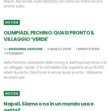
Napoli. Nel locale, sulla terrazza con vista sul mare ed ora
anche sulla…
NOTIZIE
OLIMPIADI, PECHINO: QUASI PRONTO IL
VILLAGGIO ‘VERDE’
POSTED
by
MARIANNA SANSONE
6 MARZO 2008
1
MINUTE READ
BY
1 COMMENT
Nella Pechino assediata dallo smog e dall’inquinamento c’è
un villaggio ‘verde’. È la cittadella che ospiterà circa 16.000
atleti durante i Giochi ed è ormai quasi pronta. “Abbiamo
lavorato per…
NOTIZIE
Napoli. Siamo o no in un mondo usa e
getta?