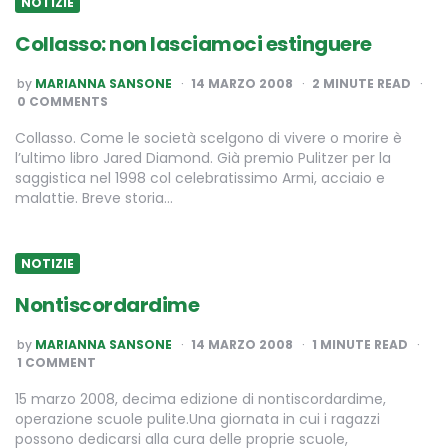
NOTIZIE
Collasso: non lasciamoci estinguere
POSTED
by
MARIANNA SANSONE
14 MARZO 2008
2
MINUTE READ
BY
0 COMMENTS
Collasso. Come le società scelgono di vivere o morire è
l’ultimo libro Jared Diamond. Già premio Pulitzer per la
saggistica nel 1998 col celebratissimo Armi, acciaio e
malattie. Breve storia…
NOTIZIE
Nontiscordardime
POSTED
by
MARIANNA SANSONE
14 MARZO 2008
1
MINUTE READ
BY
1 COMMENT
15 marzo 2008, decima edizione di nontiscordardime,
operazione scuole pulite.Una giornata in cui i ragazzi
possono dedicarsi alla cura delle proprie scuole,