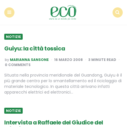
Econote
Menu
Search
NOTIZIE
Guiyu: la città tossica
POSTED
by
MARIANNA SANSONE
16 MARZO 2008
3
MINUTE READ
BY
0 COMMENTS
Situata nella provincia meridionale del Guandong, Guiyu è il
più grande centro per lo smantellamento ed il riciclaggio di
materiale tecnologico. In questa città arrivano infatti
apparecchi elettrici ed elettronici…
NOTIZIE
Intervista a Raffaele del Giudice del