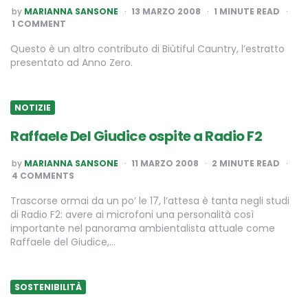
POSTED
by
MARIANNA SANSONE
13 MARZO 2008
1
MINUTE READ
BY
1 COMMENT
Questo è un altro contributo di Biùtiful Cauntry, l’estratto
presentato ad Anno Zero.
NOTIZIE
Raffaele Del Giudice ospite a Radio F2
POSTED
by
MARIANNA SANSONE
11 MARZO 2008
2
MINUTE READ
BY
4 COMMENTS
Trascorse ormai da un po’ le 17, l’attesa è tanta negli studi
di Radio F2: avere ai microfoni una personalità così
importante nel panorama ambientalista attuale come
Raffaele del Giudice,…
SOSTENIBILITÀ