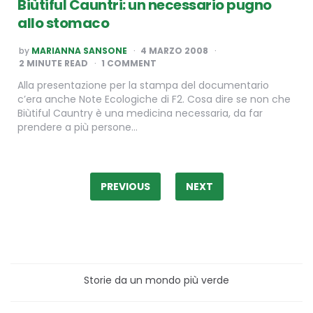
Biùtiful Cauntri: un necessario pugno
allo stomaco
POSTED
by
MARIANNA SANSONE
4 MARZO 2008
BY
2
MINUTE READ
1 COMMENT
Alla presentazione per la stampa del documentario
c’era anche Note Ecologiche di F2. Cosa dire se non che
Biùtiful Cauntry è una medicina necessaria, da far
prendere a più persone…
Paginazione
degli
PREVIOUS
NEXT
articoli
Storie da un mondo più verde