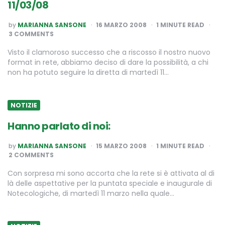
11/03/08
POSTED
by
MARIANNA SANSONE
16 MARZO 2008
1
MINUTE READ
BY
3 COMMENTS
Visto il clamoroso successo che a riscosso il nostro nuovo
format in rete, abbiamo deciso di dare la possibilità, a chi
non ha potuto seguire la diretta di martedì 11…
NOTIZIE
Hanno parlato di noi:
POSTED
by
MARIANNA SANSONE
15 MARZO 2008
1
MINUTE READ
BY
2 COMMENTS
Con sorpresa mi sono accorta che la rete si è attivata al di
là delle aspettative per la puntata speciale e inaugurale di
Notecologiche, di martedì 11 marzo nella quale…