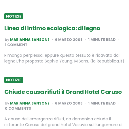
NOTIZIE
Linea di intimo ecologica: di legno
POSTED
by
MARIANNA SANSONE
6 MARZO 2008
1
MINUTE READ
BY
1 COMMENT
Rimango perplessa, eppure questo tessuto è ricavato dal
legno.L’ha proposto Sophie Young. M.Sans. (la Repubblica.it)
NOTIZIE
Chiude causa rifiuti il Grand Hotel Caruso
POSTED
by
MARIANNA SANSONE
6 MARZO 2008
1
MINUTE READ
BY
0 COMMENTS
A causa dell’emergenza rifiuti, da domenica chiude il
ristorante Caruso del grand hotel Vesuvio sul lungomare di