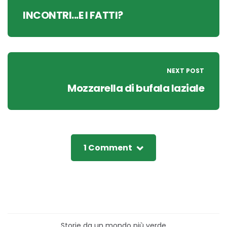
INCONTRI...E I FATTI?
NEXT POST
Mozzarella di bufala laziale
1 Comment
Storie da un mondo più verde