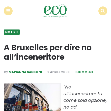
Econote
Menu
Search
NOTIZIE
A Bruxelles per dire no
all’inceneritore
POSTED
by
MARIANNA SANSONE
2 APRILE 2008
1 COMMENT
BY
“
No
all’incenerimento
come sola opzione,
no ad